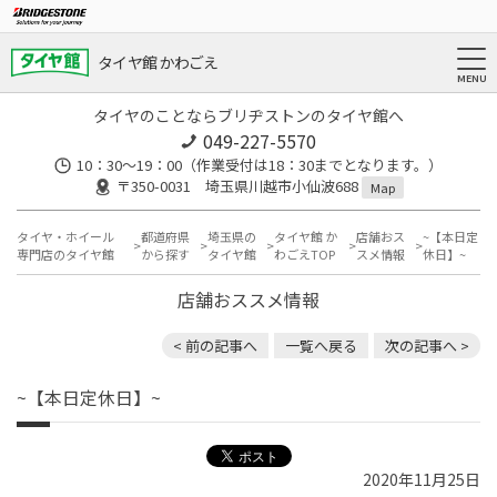
タイヤ館 かわごえ
タイヤのことならブリヂストンのタイヤ館へ
049-227-5570
10：30～19：00（作業受付は18：30までとなります。）
〒350-0031 埼玉県川越市小仙波688
Map
タイヤ・ホイール
都道府県
埼玉県の
タイヤ館 か
店舗おス
~【本日定
専門店のタイヤ館
から探す
タイヤ館
わごえTOP
スメ情報
休日】~
店舗おススメ情報
< 前の記事へ
一覧へ戻る
次の記事へ >
~【本日定休日】~
2020年11月25日