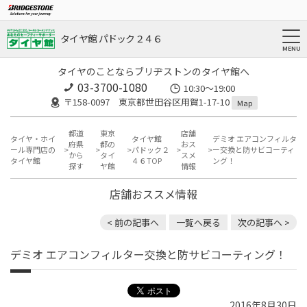
タイヤ館 パドック２４６
タイヤのことならブリヂストンのタイヤ館へ
03-3700-1080
10:30～19:00
〒158-0097 東京都世田谷区用賀1-17-10
Map
都道
東京
店舗
タイヤ・ホイ
タイヤ館
デミオ エアコンフィルタ
府県
都の
おス
ール専門店の
パドック２
ー交換と防サビコーティ
から
タイ
スメ
タイヤ館
４６TOP
ング！
探す
ヤ館
情報
店舗おススメ情報
< 前の記事へ
一覧へ戻る
次の記事へ >
デミオ エアコンフィルター交換と防サビコーティング！
2016年8月30日