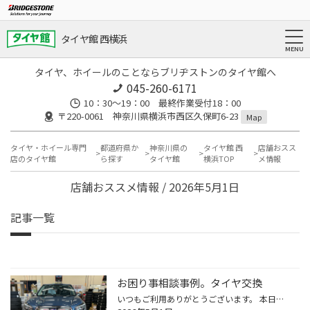
タイヤ館 西横浜
タイヤ、ホイールのことならブリヂストンのタイヤ館へ
045-260-6171
10：30～19：00 最終作業受付18：00
〒220-0061 神奈川県横浜市西区久保町6-23
Map
タイヤ・ホイール専門
都道府県か
神奈川県の
タイヤ館 西
店舗おスス
店のタイヤ館
ら探す
タイヤ館
横浜TOP
メ情報
店舗おススメ情報 / 2026年5月1日
記事一覧
お困り事相談事例。タイヤ交換
いつもご利用ありがとうございます。 本日ご紹介はこちら。 車種：スバル フォレスター タイヤ：TOPRUN 235/55R18 お困り事：タイヤが古いので変えたい 交換前のタイヤは、経年により溝も少なく固くなっていました。 今回は、TOPRUNというタイヤをご注文いただきました。 ご来店頂きありがとうござ...