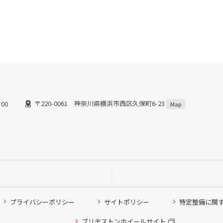
〒220-0061 神奈川県横浜市西区久保町6-23
00
Map
プライバシーポリシー
サイトポリシー
特定整備に関
他ピット作業の予約
ブリヂストンホイールサイト
希望のクローク契約会員の方はこちらを選択ください