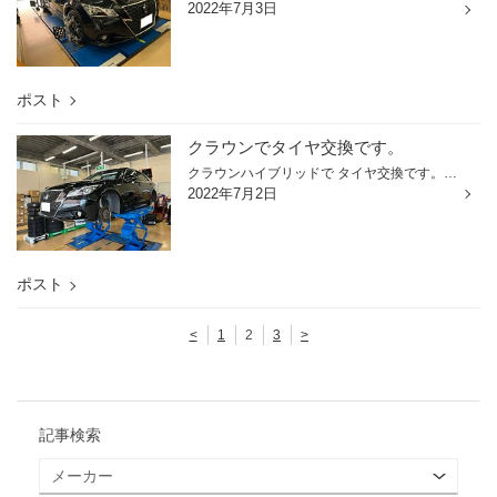
2022年7月3日
ポスト
クラウンでタイヤ交換です。
クラウンハイブリッドで タイヤ交換です。 交換するタイヤはこちら レグノＧＲ-ＸⅡ ２２５/４５Ｒ１８ ハイブリッドセダンは元々静粛性が高いので レグノはベストチョイスですね。 装着されてたホイールもこだわりを感じる TWSの1ピース鍛造ホイールです。 こだわりが詰まったクラウンの タイヤ交換...
2022年7月2日
ポスト
<
1
2
3
>
記事検索