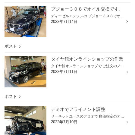
プジョー３０８でオイル交換です。
ディーゼルエンジンの プジョー３０８でオイル交換です。 使用するオイルはもちろん専用オイル トタルクォーツイネオファースト ０Ｗ-３０ プジョー、シトロエンのエンジンオイルは ローサップオイルが指定されています。 プジョー、シトロエンで エンジンオイルの減りが早い方には トタルクォーツ...
2022年7月14日
ポスト
タイヤ館オンラインショップの作業
タイヤ館オンラインショップで ご注文のノアでタイヤ交換です。 装着タイヤはこちら ブリヂストンの子会社のメーカー デイトン ＤＴ３０ ２０５/５５Ｒ１６です。 こちらの純正ホイールはあのＢＢＳ製です。 つまりは鍛造ホイールなんです。 純正で鍛造とは豪華ですね。 作業完了です。 ご来店あり...
2022年7月11日
ポスト
デミオでアライメント調整
サーキットユースのデミオで 数値指定のアライメント調整です。 調整箇所はこちら タイロッドによるトゥ調整です。 画像はありませんが キャンバーボルトも装着されているので フロントキャンバーも調整可能です。 最後に試走に出てハンドルセンターを確認して 作業完了です。ご来店ありがとうござ...
2022年7月10日