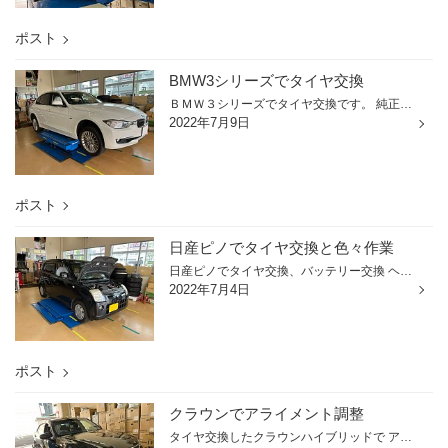
ポスト
BMW3シリーズでタイヤ交換
ＢＭＷ３シリーズでタイヤ交換です。 純正タイヤは空気圧がゼロになっても 一定距離走行できるランフラットタイヤです。 交換するタイヤはこちら ポテンザＳ００１ランフラットです。 タイヤサイズは２２５/５０Ｒ１７ このタイヤはサイドウォールに クーリングフィンがあり、パンクなどによる 低圧...
2022年7月9日
ポスト
日産ピノでタイヤ交換と色々作業
日産ピノでタイヤ交換、バッテリー交換 ヘッドライトコーティングです。 交換するタイヤはこちら ネクストリー １５５/６５Ｒ１３です。 バッテリーは交換から3年が経過してました。 サイズは４４Ｂ１９Ｌ 新しいバッテリーは 装着されてたバッテリーと同じ物をチョイス 最近のバッテリーは高性能で...
2022年7月4日
ポスト
クラウンでアライメント調整
タイヤ交換したクラウンハイブリッドで アライメント調整です。 まずは測定です。 以下が調整前のデータです。 前後のトゥにズレが見られます。 フロント調整箇所はこちら タイロッドによるトゥ調整です。 リアの調査箇所はこちら 偏芯カムによるトゥ調整です。 こちらが調整後のデータです。 上が...