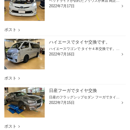
ヘッドライトが切れたプリウスが来店 純正ＨＩＤバルブの車両です。 交換するバーナーはこちら ヴァレンティＨＩＤ ＥＸ Ｄ４Ｓ/Ｄ４Ｒ ６０００Ｋ 左右交換して作業完了です。 最近はＬＥＤが主流になってきてますが まだまだＨＩＤも現役です。 ご来店ありがとうございました。
2022年7月17日
ポスト
ハイエースでタイヤ交換です。
ハイエースワゴンで タイヤ４本交換です。 交換したタイヤはこちら バン用ラジアル ブリヂストン Ｖ６００ タイヤサイズは １９５/８０Ｒ１５ １０７/１０５Ｌ 車重のあるハイエースは純正で バン用ラジアルが装着されていますので タイヤ選びは気をつけましょう。 ご来店ありがとうございました。
2022年7月16日
ポスト
日産フーガでタイヤ交換
日産のフラッグシップセダン フーガでタイヤ交換です。 交換するタイヤはこちら レグノＧＲ-ＸＩＩ ２４５/５０Ｒ１８ 交換前のタイヤもレグノの前モデル ＧＲ-ＸＩでした。 こちらの車輌は純正で 空気圧センサーが装着されている車輌です。 センサー付きでも交換の仕方は 大きく変わりませんのでサ...
2022年7月15日
ポスト