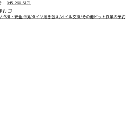
号：
045-260-6171
予約
ヤ点検・安全点検/タイヤ履き替え/オイル交換/その他ピット作業の予約