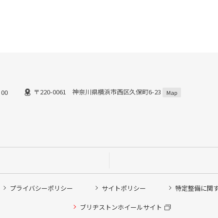
〒220-0061 神奈川県横浜市西区久保町6-23
00
Map
プライバシーポリシー
サイトポリシー
特定整備に関
他ピット作業の予約
ブリヂストンホイールサイト
希望のクローク契約会員の方はこちらを選択ください