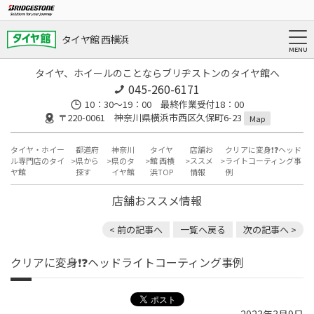
タイヤ館 西横浜
タイヤ、ホイールのことならブリヂストンのタイヤ館へ
045-260-6171
10：30～19：00 最終作業受付18：00
〒220-0061 神奈川県横浜市西区久保町6-23
Map
タイヤ・ホイー
都道府
神奈川
タイヤ
店舗お
クリアに変身❗️❓ヘッド
ル専門店のタイ
県から
県のタ
館 西横
ススメ
ライトコーティング事
ヤ館
探す
イヤ館
浜TOP
情報
例
店舗おススメ情報
< 前の記事へ
一覧へ戻る
次の記事へ >
クリアに変身❗️❓ヘッドライトコーティング事例