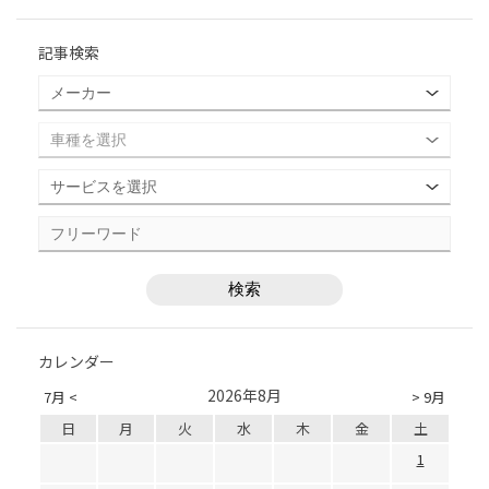
記事検索
カレンダー
2026年8月
7月 <
> 9月
日
月
火
水
木
金
土
1