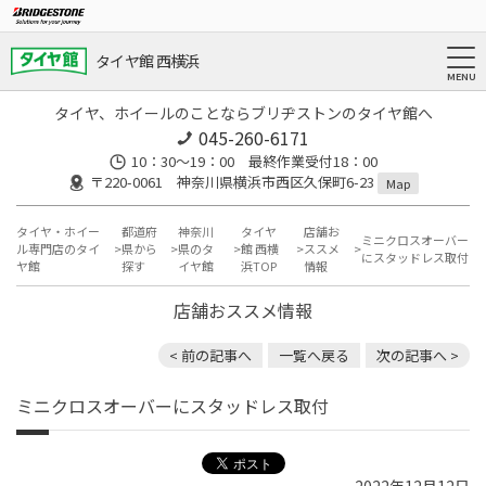
タイヤ館 西横浜
タイヤ、ホイールのことならブリヂストンのタイヤ館へ
045-260-6171
10：30～19：00 最終作業受付18：00
〒220-0061 神奈川県横浜市西区久保町6-23
Map
タイヤ・ホイー
都道府
神奈川
タイヤ
店舗お
ミニクロスオーバー
ル専門店のタイ
県から
県のタ
館 西横
ススメ
にスタッドレス取付
ヤ館
探す
イヤ館
浜TOP
情報
店舗おススメ情報
< 前の記事へ
一覧へ戻る
次の記事へ >
ミニクロスオーバーにスタッドレス取付