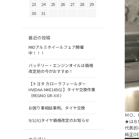
23
24
25
26
27
28
29
30
31
最近の投稿
MIDアルミホイールフェア開催
中！！！
バッテリー・エンジンオイルは価格
改定前の今がおすすめ！
【トヨタ カローラフィールダー
HV(DAA-NKE165G) 】タイヤ交換作業
（REGNO GR-XⅢ）
お困り事相談事例。タイヤ交換
ＭＯ、
9/1(火)タイヤ価格改定のお知らせ
★はＢ
代表的
純正O