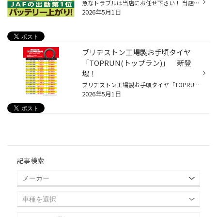
急なトラブルは当店にお任せ下さい！ 当店のホームページをご覧いただきありがとうございます。 ゴールデンウィークに入り、 お出かけされる方も多いこの時期！ しか～～～し！おクルマのトラブルも増加中です！！ 急なパンクやバッテリーあがりは、 タイヤ館にお任せ下さい！ お出かけ先でもお近く...
2026年5月1日
ブリヂストン工場製お手頃タイヤ
「TOPRUN(トップラン)」 新登
場！
ブリヂストン工場製お手頃タイヤ「TOPRUN(トップラン)」 TOPRUN / TS0I TS02 TS03 乗用車用タイヤに必要な基本性能を備えたベーシックタイヤ タイヤサイズ 1本価格（税込） 4本セット価格（税込） 195/65R15 TS01 9,200円 36,800円 165/55R15 TS01 7,450円 29,800円 185/65R15 TS01 7,950円 31,800...
2026年5月1日
記事検索