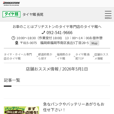
タイヤ館 長尾
お車のことはブリヂストンのタイヤ専門店のタイヤ館へ
092-541-9666
10:00～18:30（作業受付 18:00) 13：00～14：00お昼休憩
〒815-0075 福岡県福岡市南区長丘5丁目28ｰ5
Map
タイヤ・ホイール専門
都道府県か
福岡県のタ
タイヤ館 長
店舗おスス
店のタイヤ館
ら探す
イヤ館
尾TOP
メ情報
店舗おススメ情報 / 2026年5月1日
記事一覧
急なパンクやバッテリーあがりもお
任せ下さい！