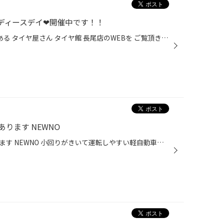
ムレディースデイ❤開催中です！！
こんにちは～！！ 福岡市 南区 にある タイヤ屋さん タイヤ館 長尾店のWEBを ご覧頂きありがとうございますヾ(≧▽≦)ﾉ 5月は【プレミアムレディースデイ】開催月です(*´▽｀*) 2025年は2月・5月・8月・11月の4回開催予定です。 第1回目 2/10（月）～2/25（火） 第２回目 5/10（土）～５/２５(日) 第３...
ります NEWNO
軽自動車におすすめ夏タイヤあります NEWNO 小回りがきいて運転しやすい軽自動車は、他の車種に比べて燃費がよく、維持費も安いことが大きな特徴です。このため、車にかかるコストを抑えたい方に選ばれています。 その半面、普通車に比べてタイヤの径が小さいので同じ距離を走っても回転数が多くな...