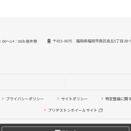
〒815-0075 福岡県福岡市南区長丘5丁目28ｰ
13：00～14：00お昼休憩
プライバシーポリシー
サイトポリシー
特定整備に関
他ピット作業の予約
ブリヂストンホイールサイト
希望のクローク契約会員の方はこちらを選択ください
の方はご利用いただけません
Copyright © 2024 Bridgestone Retail Co.,Ltd. All rights Reserved.