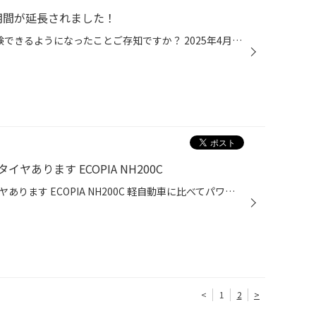
期間が延長されました！
車検満了日の2か月前から車検受験できるようになったことご存知ですか？ 2025年4月より、道路運送車両法施行規則等が改正され 「車検証の有効期間満了日の2ヵ月前から満了日までの間」に車検を受けても、 残存する有効期限が失われないことになったということで、 車検が非常に込み合う時期を避けた...
あります ECOPIA NH200C
コンパクトカーにおすすめ夏タイヤあります ECOPIA NH200C 軽自動車に比べてパワーがあるので走りにも余裕があり、その分運転しやすくなっています。定員も5人となり、軽自動車より多く乗れる点も大きな違いです。運転しやすいサイズ感で、低燃費な車が多い点も特徴。さらに価格がリーズナブルで税...
<
1
2
>