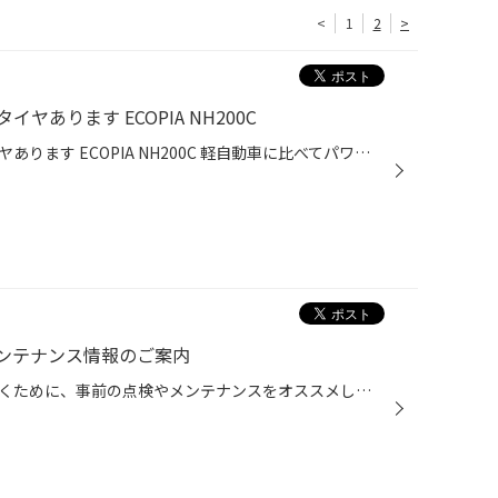
<
1
2
>
あります ECOPIA NH200C
コンパクトカーにおすすめ夏タイヤあります ECOPIA NH200C 軽自動車に比べてパワーがあるので走りにも余裕があり、その分運転しやすくなっています。定員も5人となり、軽自動車より多く乗れる点も大きな違いです。運転しやすいサイズ感で、低燃費な車が多い点も特徴。さらに価格がリーズナブルで税...
ンテナンス情報のご案内
雨の日でも安全にお出かけいただくために、事前の点検やメンテナンスをオススメしたい 3つのカーメンテナンスポイントをお伝えいたします。 【梅雨前メンテナンスポイント3選！】 ■ワイパー ワイパーが劣化すると、雨の日の視界が悪くなります。 梅雨に入ると雨の日が長くつづくこともしばしば。 年...