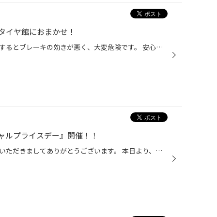
タイヤ館におまかせ！
雨の日は溝が少ないタイヤで走行するとブレーキの効きが悪く、大変危険です。 安心して走行するために、しっかり「タイヤ点検」をして備えましょう！ タイヤの残り溝をしっかりチェックしよう！ タイヤの溝は雨で濡れた路面の水をしっかり掻き出す能力があります。 溝が少なくなってしまうと、溝が...
ャルプライスデー』開催！！
こんにちは、いつも当店をご利用いただきましてありがとうございます。 本日より、コクピット・タイヤ館におきまして、 期間限定！ サイズ限定！！ 数量限定！！！ お得にお買い求めいただける、「タイヤスペシャルプライスデー」がスタートします！ お得なタイヤのご紹介！！ ワゴンR、N-BOX、タン...