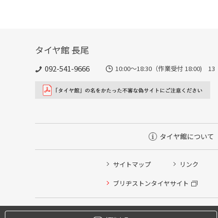
タイヤ館 長尾
092-541-9666
10:00～18:30（作業受付 18:00) 
タイヤ館について
サイトマップ
リンク
タイヤ点検・安全点検/タイヤ履き替え/オイル交換/その
ブリヂストンタイヤサイト
クローク契約会員専用タイヤ履き替え※タイヤ履き替えを
本日のタイヤ履き替え順番待ち予約 ※クローク契約会員