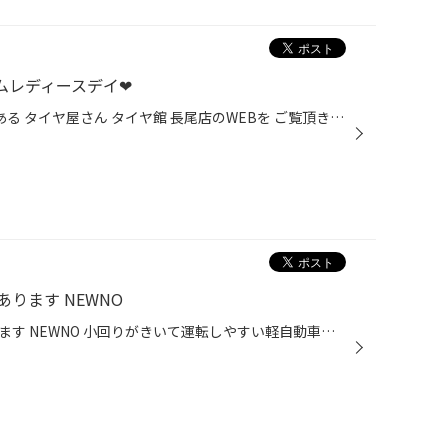
アムレディースデイ❤
こんにちは～！！ 福岡市 南区 にある タイヤ屋さん タイヤ館 長尾店のWEBを ご覧頂きありがとうございますヾ(≧▽≦)ﾉ 5月は【プレミアムレディースデイ】開催月です(*´▽｀*) 2025年は2月・5月・8月・11月の4回開催予定です。 第1回目 2/10（月）～2/25（火） 第２回目 5/10（土）～５/２５(日) 第３...
ります NEWNO
軽自動車におすすめ夏タイヤあります NEWNO 小回りがきいて運転しやすい軽自動車は、他の車種に比べて燃費がよく、維持費も安いことが大きな特徴です。このため、車にかかるコストを抑えたい方に選ばれています。 その半面、普通車に比べてタイヤの径が小さいので同じ距離を走っても回転数が多くな...