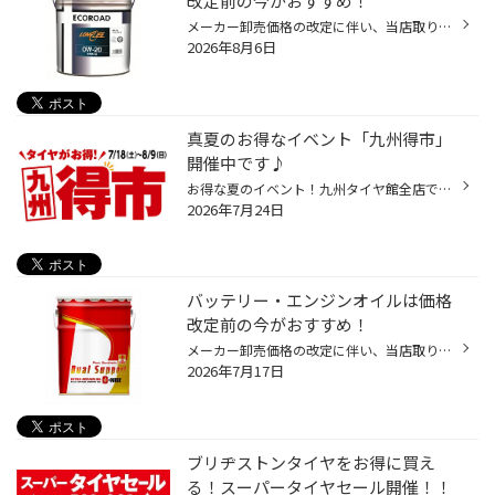
改定前の今がおすすめ！
メーカー卸売価格の改定に伴い、当店取り扱いの一部のバッテリー・エンジンオイルの価格改定を 9/1より随時実施させていただきます。 現状の価格改定前の価格での対応については、各製品の値上がり前日までの作業実施が対象となっております。 夏休みでお出かけ予定の方や車検に向けて、そろそろ交...
2026年8月6日
真夏のお得なイベント「九州得市」
開催中です♪
お得な夏のイベント！九州タイヤ館全店でお客様にお得を全力でお届けします！ 当店のホームページをご覧いただき、誠にありがとうございます。 いよいよ今年も夏本番！ 愛車のメンテナンスはお済みでしょうか？ 世間でも連日「高速道路でのパンク増加」が取り上げられていますが、 この時期特に多い...
2026年7月24日
バッテリー・エンジンオイルは価格
改定前の今がおすすめ！
メーカー卸売価格の改定に伴い、当店取り扱いの一部のバッテリー・エンジンオイルの価格改定を 8/1より随時実施させていただきます。 現状の価格改定前の価格での対応については、各製品の値上がり前日までの作業実施が対象となっております。 夏休みでお出かけ予定の方やそろそろ交換時期を迎えて...
2026年7月17日
ブリヂストンタイヤをお得に買え
る！スーパータイヤセール開催！！