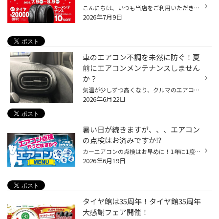
こんにちは、いつも当店をご利用いただきましてありがとうございます。 コクピット・タイヤ館では、ブリヂストンタイヤをお得に買える！ スーパータイヤセールを7月9日(木)から8月9日(日)まで開催いたします！ ブリヂストンのタイヤを4本ご購入で最大20,000円引き！ タイヤをお得にご購入頂けるチャ...
2026年7月9日
車のエアコン不調を未然に防ぐ！夏
前にエアコンメンテナンスしません
か？
気温が少しずつ高くなり、クルマのエアコンを使用する機会も増えてきていると思います。 是非、夏本番を迎える前におクルマのエアコンのメンテナンスをしませんか？ 【より快適に♪今がおススメ！カーエアコンのメンテナンス】 ■エアコンガスクリーニング おクルマの経年劣化によって、エアコンの効...
2026年6月22日
暑い日が続きますが、、、エアコン
の点検はお済みですか⁉
カーエアコンの点検はお早めに！1年に1度が目安です 当店のホームページをご覧いただきありがとうございます。 暑い日々が続いていますが、 おクルマのエアコンの点検はお済みでしょうか？ 家庭用のエアコンも点検やお掃除をするように、 おクルマのエアコンも同様に点検やメンテナンスが必要です！...
2026年6月19日
タイヤ館は35周年！タイヤ館35周年
大感謝フェア開催！