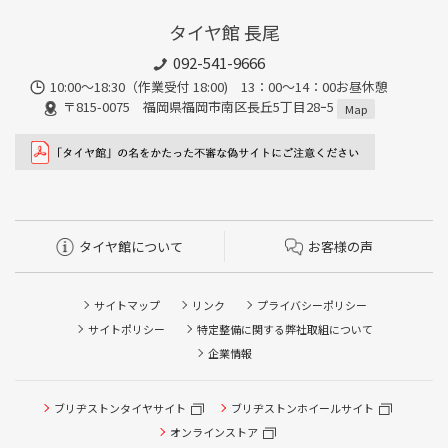
タイヤ館 長尾
092-541-9666
10:00～18:30（作業受付 18:00) 13：00～14：00お昼休憩
〒815-0075 福岡県福岡市南区長丘5丁目28ｰ5
Map
タイヤ館について
お客様の声
サイトマップ
リンク
プライバシーポリシー
サイトポリシー
特定整備に関する弊社取組について
企業情報
ブリヂストンタイヤサイト
ブリヂストンホイールサイト
タイヤ点検・安全点検/タイヤ履き替え/オイル交換/その他
ピット作業の予約
オンラインストア