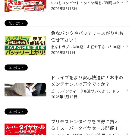
いつもコクピット・タイヤ館をご利用いただき、誠にありがとうございます！ 多くのお客様に支えられて、タイヤ館は35周年を迎えることが出来ました。 これからもお客様の安全・安心なカーライフを全力でサポートしてまいりますので、 引き続きタイヤ館をよろしくお願いいたします。 35周年を迎えた...
2026年5月18日
急なパンクやバッテリーあがりもお
任せ下さい！
急なトラブルは当店にお任せ下さい！ 当店のホームページをご覧いただきありがとうございます。 ゴールデンウィークに入り、 お出かけされる方も多いこの時期！ しか～～～し！おクルマのトラブルも増加中です！！ 急なパンクやバッテリーあがりは、 タイヤ館にお任せ下さい！ お出かけ先でもお近く...
2026年5月1日
ドライブをより安心快適に！お車の
メンテナンスは万全ですか？
ゴールデンウィークも近づいてきて、ドライブやお車でのお出かけを予定されている方も 多くいらっしゃると思います。 安心してお出かけいただくためにも、久しぶりに運転される方、長距離運転のご予定がある方は 特にお車のメンテナンスを事前にしっかりしましょう！ 【お出かけ前のメンテナンスポ...
2026年4月13日
ブリヂストンタイヤをお得に買え
る！スーパータイヤセール開催！！
こんにちは、いつも当店をご利用いただきましてありがとうございます。 コクピット・タイヤ館では、ブリヂストンタイヤをお得に買える！ スーパータイヤセールを4月9日(木)から5月10日(日)まで開催いたします！ ブリヂストンのタイヤを4本ご購入で最大20,000円引き！ タイヤをお得にご購入頂けるチ...