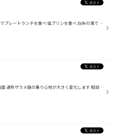
糸島へランチ＆デザートの旅 芥屋でプレートランチを食べ 塩プリンを食べ 白糸の滝で かき氷を食べ 天気も絶好調の快晴でまるで沖縄の様な海の景色でした ごちそうさまでした
軽自動車専用 レグノ ざらついた路面 通称ザラメ路の乗り心地が大きく変化します 軽自動車のプレミアムタイヤといえば レグノGR-レジェーラ です