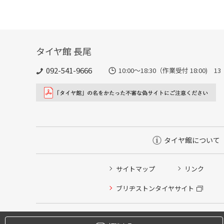
タイヤ館 長尾
092-541-9666
10:00～18:30（作業受付 18:00) 
タイヤ館について
サイトマップ
リンク
タイヤ点検・安全点検/タイヤ履き替え/オイル交換/その
ブリヂストンタイヤサイト
クローク契約会員専用タイヤ履き替え※タイヤ履き替えを
本日のタイヤ履き替え順番待ち予約 ※クローク契約会員