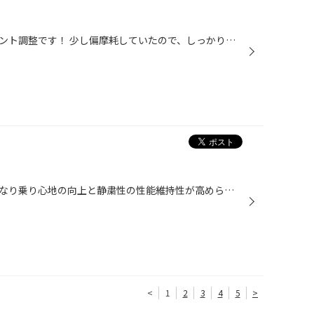
ベンツのタイヤ交換後のアライメント調整です！ 少し偏摩耗していたので、しっかり調整させていただきました！ 輸入車のアライメント調整のことなら、福岡市南区のタイヤ館長尾におまかせください！
前作よりコンパウンドが柔らかくなり乗り心地の向上と静粛性の性能維持性が高められた今作 2月の発売より ご好評の声を多数いただいております
<
1
2
3
4
5
>