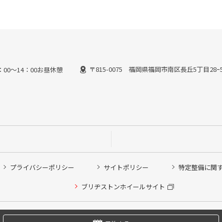
〒815-0075 福岡県福岡市南区長丘5丁目28ｰ
13：00～14：00お昼休憩
プライバシーポリシー
サイトポリシー
特定整備に関
他ピット作業の予約
ブリヂストンホイールサイト
希望のクローク契約会員の方はこちらを選択ください
の方はご利用いただけません
Copyright © 2024 Bridgestone Retail Co.,Ltd. All rights Reserved.