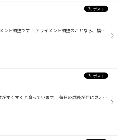
レガシィのタイヤ交換後のアライメント調整です！ アライメント調整のことなら、福岡市南区のタイヤ館長尾におまかせください！
5月の終わりに種を植えたアサガオがすくすくと育っています。 毎日の成長が目に見えるので、愛着が湧いてとても可愛く感じます。 種まきから開花まで2ケ月くらいとのこと。 開花が楽しみです。