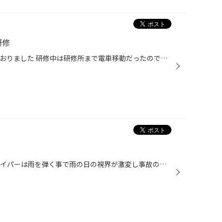
研修
先週 研修の為 東京&千葉に行っておりました 研修中は研修所まで電車移動だったのですが、車両故障の為 駅のホームへの入場規制がありさらに通勤ラッシュと重なりとにかくぎゅうぎゅうに電車に詰め込まれる事に、、、 関東の通勤はとにかくタフさが必要と実感しました
九州もついに梅雨入りです 撥水ワイパーは雨を弾く事で雨の日の視界が激変し事故の予防に大きく貢献します