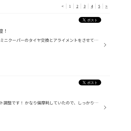
<
1
2
3
4
5
>
整！
皆さんやっはろーです！！ 本日はミニクーパーのタイヤ交換とアライメントをさせていただきました！ タイヤは運転で疲れにくいタイヤプレイズを使用させていただきました！ 測定結果は前輪ががに股で後輪が内またとなっておりタイヤにだいぶ負担がある状態になっていました！！ 皆さんも一度タイヤ...
タイヤ交換と車検後のアライメント調整です！ かなり偏摩耗していたので、しっかり調整させていただきました！ お客様からも、かなり運転しやすくなったとお声いただきました！ アライメント調整のことなら福岡市南区のタイヤ館長尾におまかせください！