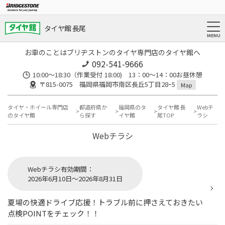
タイヤ館 長尾
お車のことはブリヂストンのタイヤ専門店のタイヤ館へ
092-541-9666
10:00～18:30（作業受付 18:00) 13：00～14：00お昼休憩
〒815-0075 福岡県福岡市南区長丘5丁目28ｰ5
Map
タイヤ・ホイール専門店
都道府県か
福岡県のタ
タイヤ館 長
Webチ
のタイヤ館
ら探す
イヤ館
尾TOP
ラシ
Webチラシ
Webチラシ有効期間：
2026年6月10日～2026年8月31日
夏場の快適ドライブ応援！トラブル前に押さえておきたい
点検POINTをチェック！！