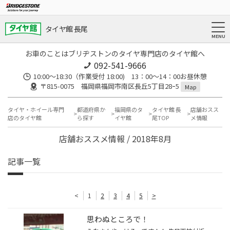
タイヤ館 長尾
お車のことはブリヂストンのタイヤ専門店のタイヤ館へ
092-541-9666
10:00～18:30（作業受付 18:00) 13：00～14：00お昼休憩
〒815-0075 福岡県福岡市南区長丘5丁目28ｰ5
Map
タイヤ・ホイール専門
都道府県か
福岡県のタ
タイヤ館 長
店舗おスス
店のタイヤ館
ら探す
イヤ館
尾TOP
メ情報
店舗おススメ情報 / 2018年8月
記事一覧
<
1
2
3
4
5
>
思わぬところで！