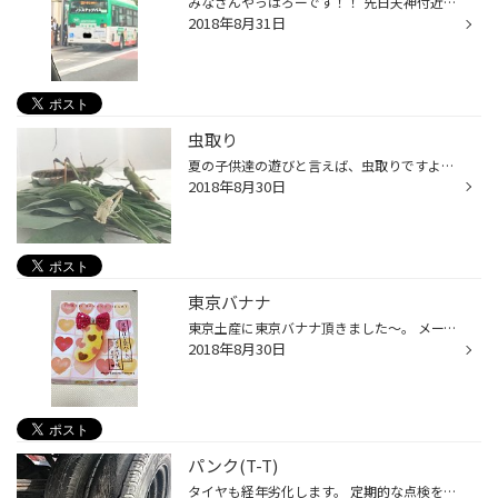
みなさんやっはろーです！！ 先日天神付近を車で走行中に我らがタイヤ館の宣伝バスを見つけました！ 助手席からパシャリしてもらいましたｗｗ みなさんも頑張って見つけてくださいねｗｗ
2018年8月31日
虫取り
夏の子供達の遊びと言えば、虫取りですよね。 ウチの子供達も虫取りが大好きでよくバッタを捕まえては虫かごに入れて観察します。 そんなある日、目を疑う出来事が!! 1匹バッタが増えてる？ いや、抜け殻だ!! と家族全員で大盛り上がり♪ なんと、虫かごの中で脱皮していたみたいです。 もうすぐ夏も...
2018年8月30日
東京バナナ
東京土産に東京バナナ頂きました～。 メープルバナナ味!! 甘くて子供達には大人気でした。 美味しかった。
2018年8月30日
パンク(T-T)
タイヤも経年劣化します。 定期的な点検をお勧めします。 写真は超 危険状態のタイヤです。 タイヤ館では無料タイヤ点検実施中です。 お気軽にご来店ください