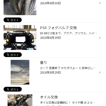
2018年8月30日
PSX フォグバルブ 交換
86 BRZ D型まで、アクア、プリウス、ハイエースなどのフォグにはPSX24 、26とよばれるバルブ構造になっています 軽量設計の為、バルブ形状が特殊でレンズカバーが樹脂になっています ただしスモール球か！！と思える暗いっ 熱量の多いバルブだと樹脂カバーが溶けてしまうといった欠点があります そ...
2018年8月29日
曇り
さーて 営業終了 かたずけよー と背伸びして空見た瞬間 なんだあれっ！？ 羽みたいな雲が・・・ 5分後には分解して消えちゃいました
2018年8月29日
オイル交換
オイル交換は定期的に！ タイヤ館 おススメオイルありますよ！