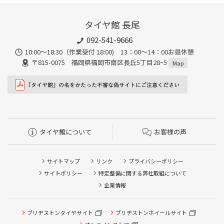
タイヤ館 長尾
092-541-9666
10:00～18:30（作業受付 18:00) 13：00～14：00お昼休憩
〒815-0075 福岡県福岡市南区長丘5丁目28ｰ5
Map
タイヤ館について
お客様の声
サイトマップ
リンク
プライバシーポリシー
サイトポリシー
特定整備に関する弊社取組について
企業情報
ブリヂストンタイヤサイト
タイヤ点検・安全点検/タイヤ履き替え/オイル交換/その他
ブリヂストンホイールサイト
ピット作業の予約