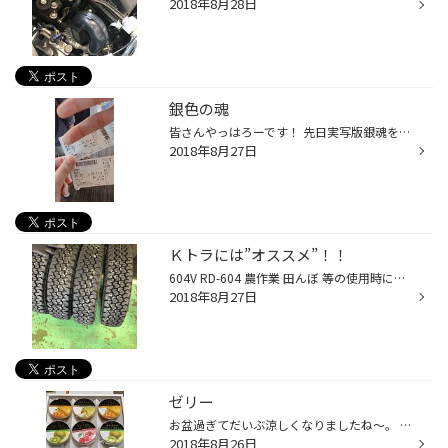
2018年8月28日
銀色の魂
皆さんやっはろーです！ 先日実写版銀魂を見に行きました！ やはり小栗旬はかっこよかったですねｗｗ みなさんも是非見に行ってみて下さい！！
2018年8月27日
Ｋトラには”オススメ”！！
604V RD-604 農作業 田んぼ 等の使用時にはオススメ ☆☆☆☆☆☆☆☆☆☆☆☆☆☆☆☆☆☆☆☆☆☆☆☆ タイヤ交換 は 福岡 のタイヤ ショップ タイヤ館 長尾 まで！！ 福岡市 南区 長丘 5丁目 28-5（県道555線沿い） ℡ 092-541-9666 お気軽に お問合せ or ご来店下さい。 ☆☆☆☆☆☆☆☆☆☆☆☆☆☆☆☆☆☆☆☆☆☆
2018年8月27日
ゼリー
お盆過ぎてだいぶ涼しくなりましたね～。 とはいっても日中はまだ暑い… 暑いと冷たい物が食べたくなりますよね～♪ うちの子供達はゼリーが大好きで毎日食べています。 先日、ゼリー頂いて大喜び!! 果肉がいっぱい入っていてとても美味しかったです。
2018年8月26日