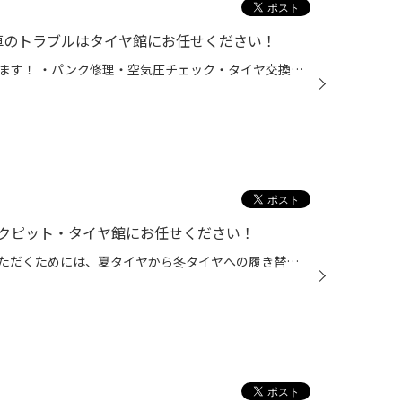
のトラブルはタイヤ館にお任せください！
突然のトラブルタイヤ館が対応します！ ・パンク修理・空気圧チェック・タイヤ交換・バッテリー上がり点検 安全・安心なカーライフを全力でサポートさせていただきます。プロスタッフが対応します。 「これ大丈夫かな？」と思ったらお気軽にご来店ください！ 走行中のパンク、空気圧低下、タイヤの...
クピット・タイヤ館にお任せください！
冬・降雪シーズンに安全に走行いただくためには、夏タイヤから冬タイヤへの履き替えがとても重要ですが、 外したタイヤはどうすれば？とお困りのお客様がいらっしゃるのではないでしょうか？ 今回は「タイヤ保管」についてご紹介します。 「外したタイヤはどうすればいいの？」 夏タイヤから冬タイ...