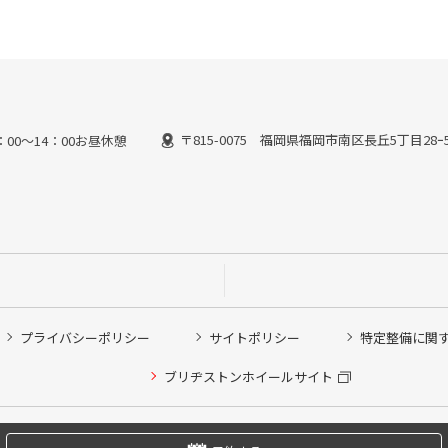
〒815-0075 福岡県福岡市南区長丘5丁目28ｰ
13：00～14：00お昼休憩
プライバシーポリシー
サイトポリシー
特定整備に関
他ピット作業の予約
ブリヂストンホイールサイト
希望のクローク契約会員の方はこちらを選択ください
の方はご利用いただけません
Copyright © 2024 Bridgestone Retail Co.,Ltd. All rights Reserved.