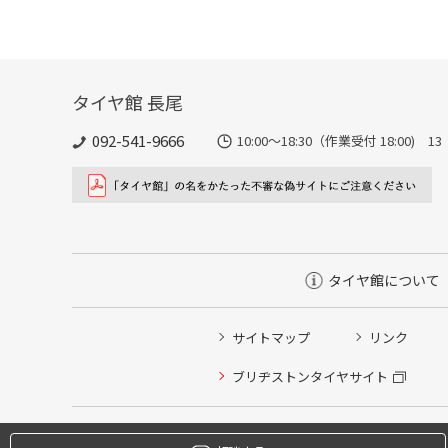
タイヤ館 長尾
092-541-9666
10:00～18:30（作業受付 18:00) 
タイヤ館について
サイトマップ
リンク
タイヤ点検・安全点検/タイヤ履き替え/オイル交換/その
ブリヂストンタイヤサイト
クローク契約会員専用タイヤ履き替え※タイヤ履き替えを
本日のタイヤ履き替え順番待ち予約 ※クローク契約会員