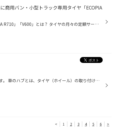
」に商用バン・小型トラック専用タイヤ「ECOPIA
この記事の目次 新登場の「ECOPIA R710」「V600」とは？ タイヤの月々の定額サービス「mobox」のご紹介 タイヤの月々の定額サービス「mobox」をご存じですか？ ブリヂストンのmoboxはタイヤだけでなく、お車のメンテナンスも定額で利用できるサービスです。 そんな「mobox」に商用バン・小型トラッ...
ハブ防錆コーティングのご紹介です。 車のハブとは、タイヤ（ホイール）の取り付け面の事。 鉄でできているため、雨などの水分やブレーキからの熱の影響を受け非常に錆びやすい場所なんです。 サビが進行すると、、、 ホイールが固着して外れにくくなったり、回転した際の振れやナット（ボルト）の...
<
1
2
3
4
5
6
>