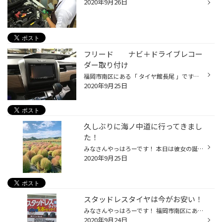
2020年9月26日
フリード ナビ＋ドライブレコー
ダー取り付け
福岡市南区にある「 タイヤ館長尾 」です。 先日、フリードでご来店のお客様にナビとドライブレコーダーを取り付けさせて頂きました。 ナビは、パナソニックのSDナビ『 CN-RE06D 』❗️ ドラレコは、コムテックの前後2カメラタイプの『 HDR025 』です‼️ キッチリ取り付けさせて頂き作業終了です。 ☆...
2020年9月25日
久しぶりに海ノ中道に行ってきまし
た！
みなさんやっはろーです！ 本日は彼女の誕生日のリクエストで海ノ中道までお花を見に行って参りました！ 久しぶりに行きましたがやはり楽しませていただきました！ お花は残念なことにあまり咲いてはいませんでしたがマリモみたいな植物は可愛かったですねwww 次は薔薇が綺麗に咲く季節に行ってみた...
2020年9月25日
スタッドレスタイヤは今がお安い！
みなさんやっはろーです！ 福岡市南区にあるタイヤ館長尾です スタッドレスタイヤの在庫処分市開催中！ 冬場に備えてお安くスタッドレスタイヤを求められたい方は必見です！ ぜひご来店お待ちしています！
2020年9月24日