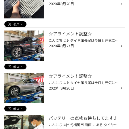
2020年9月28日
☆アライメント調整☆
こんにちは♪ タイヤ館長尾は今日も元気に営業中です。 修理後のアライメント調整です。 レクサスのアライメント調整で気になった方は福岡県福岡市南区のタイヤ館長尾に是非ご相談下さい。
2020年9月27日
☆アライメント調整☆
こんにちは♪ タイヤ館長尾は今日も元気に営業中です！ BMWのアライメント調整になります！ 基準値よりズレていたので調整させていただきました！ 輸入車のアライメント調整で気になった方は福岡県福岡市南区のタイヤ館長尾に是非ご相談下さい。
2020年9月26日
バッテリーの点検お待ちしてます♪
こんにちは(^-^)福岡市 南区 にある タイヤ館 長尾店です！ 当店ではお車のメンテナンスも承っております。 あなたのバッテリー大丈夫ですか？？？ バッテリーは、走行することによって充電されます。 チョイ乗りだと充分に充電されず、 バッテリーの寿命を短くする恐れがあります。 そして、バッテ...