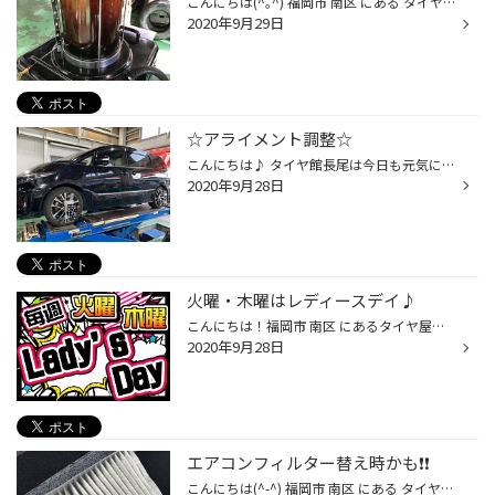
こんにちは(^｡^) 福岡市 南区 にある タイヤ館 長尾店です❗️ 今回は ヴァンガード のエンジンオイルを交換しました。 交換せずにいるとこんなにも汚れるのです❗️ そして、エアコンフィルターも交換して約1年経っていて汚れていたので エアコンフィルターも交換しました‼️ その他、ワイパー、バッ...
2020年9月29日
☆アライメント調整☆
こんにちは♪ タイヤ館長尾は今日も元気に営業中です！ エスティマのアライメントの定期点検になります！ 少し基準値よりズレていたので調整させていただきました。 アライメント調整で気になった方は福岡県福岡市南区のタイヤ館長尾に是非ご相談ください。
2020年9月28日
火曜・木曜はレディースデイ♪
こんにちは！福岡市 南区 にあるタイヤ屋さん タイヤ館長尾 です！ （城南区・早良区・中央区・博多区からも近いですよ！！） 毎週火曜・木曜はレディースデイです！ メンテナンス商品 （エンジンオイル・バッテリー・ワイパー・エアコンフィルターなど）が 10％OFFになるので通常よりお得に交換で...
2020年9月28日
エアコンフィルター替え時かも❗️❗️
こんにちは(^-^) 福岡市 南区 にある タイヤ館 長尾店です❗️ 皆さん、車のエアコンフィルター、意外と汚れてるかもしれないですよ(°_°) エアコンフィルターは、1年に1回、もしくは10,000kmに1回が交換の目安 となっております。 エアコンフィルターを替えないでいると、汚れが詰まって風量が低下し...