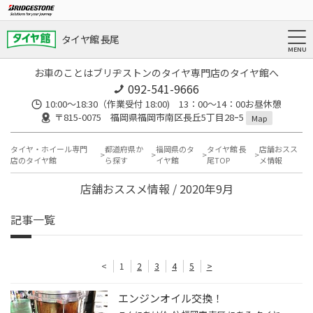
タイヤ館 長尾
お車のことはブリヂストンのタイヤ専門店のタイヤ館へ
092-541-9666
10:00～18:30（作業受付 18:00) 13：00～14：00お昼休憩
〒815-0075 福岡県福岡市南区長丘5丁目28ｰ5
Map
タイヤ・ホイール専門
都道府県か
福岡県のタ
タイヤ館 長
店舗おスス
店のタイヤ館
ら探す
イヤ館
尾TOP
メ情報
店舗おススメ情報 / 2020年9月
記事一覧
<
1
2
3
4
5
>
エンジンオイル交換！