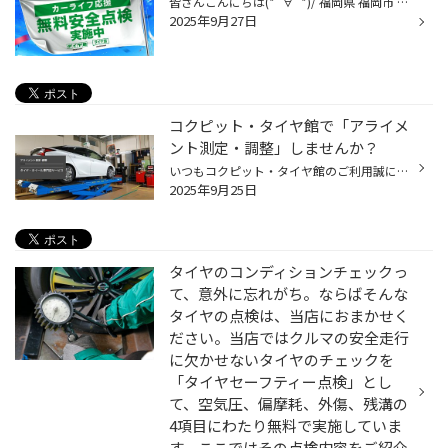
皆さんこんにちは(*´∀`*)/ 福岡県 福岡市 南区 にある タイヤ館 長尾店のWebをご覧いただき 誠にありがとうございます(*´з`)/♪ タイヤ館は、あなたの町の "カーメンテナンス専門店"です。 本日は無料の安全点検のお知らせです！！ タイヤ館 春日店では、皆様が安心して、お車に乗っていただけるよう...
2025年9月27日
コクピット・タイヤ館で「アライメ
ント測定・調整」しませんか？
いつもコクピット・タイヤ館のご利用誠にありがとうございます。 皆さん、おクルマを運転していて、フラフラしてまっすぐ走らない、ハンドルがぶれる、 まっすぐ走っている時でもハンドルが左右どちらかに傾いている、 カーブで曲がりにくいなどの ご経験はございませんか？ その症状、おクルマの「...
2025年9月25日
タイヤのコンディションチェックっ
て、意外に忘れがち。ならばそんな
タイヤの点検は、当店におまかせく
ださい。当店ではクルマの安全走行
に欠かせないタイヤのチェックを
「タイヤセーフティー点検」とし
て、空気圧、偏摩耗、外傷、残溝の
4項目にわたり無料で実施していま
す。ここではその点検内容をご紹介