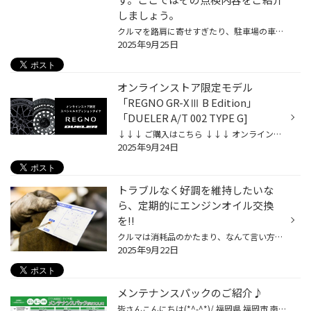
しましょう。
クルマを路肩に寄せすぎたり、駐車場の車止めにぶつけたりして、お気に入りのホイールを傷つけてしまったという経験は、多くの方がお持ちなのではないかと思います。とっても残念な気持ちになりますが、そんなときタイヤも気にかけていらっしゃいますか？ 一方、タイヤの“見える側”にはワックスをき...
2025年9月25日
オンラインストア限定モデル
「REGNO GR-XⅢ B Edition」
「DUELER A/T 002 TYPE G]
↓↓↓ ご購入はこちら ↓↓↓ オンライン限定モデル 「レグノ GR-XⅢ B Edition」「デューラー A/T002 TYPE G」 LUXBLACK® 黒が際立つ、プレミアムな選択 トレッドパターンがタイヤの顔ならサイドウォールはタイヤの横顔。 黒いゴムに当たる光の反射と吸収を操ると時にゴムの質感を超えた 表情が生まれま...
2025年9月24日
トラブルなく好調を維持したいな
ら、定期的にエンジンオイル交換
を!!
クルマは消耗品のかたまり、なんて言い方をすることもありますが、愛車のコンディションを維持していく上で定期的に交換が必要なものと言えば、何を思い浮かべますか？ 専門店として一番気になるものと言えばタイヤなんですが、お客さまのなかには「バッテリー上がりでクルマが動かなくなったことが...
2025年9月22日
メンテナンスパックのご紹介♪
皆さんこんにちは(*^-^*)/ 福岡県 福岡市 南区 にありますタイヤ館長尾店です。 タイヤ館長尾店のHPをご覧いただき 誠にありがとうございます(≧▽≦)♪ 本日ご紹介するのは「メンテナンスパック」です！！ クルマのコンディション維持には日々のメンテナンスが欠かせません。 けれど、「クルマのことは...