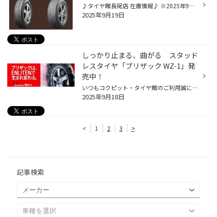
♪タイヤ館長尾店 在庫情報♪ ※2025年9月18日時点 ｱﾚﾝｻﾞ 001 225/55R17 97W TL ｱﾚﾝｻﾞ 001 225/60R17 99V TL ｱﾚﾝｻﾞ LX100 215/50R18 092V TL ｱﾚﾝｻﾞ LX100 225/45R21 95W TL ｱﾚﾝｻﾞ LX100 225/55R18 98V TL ｱﾚﾝｻﾞ LX100 225/60R18 100H TL ｱﾚﾝｻﾞ LX100 225/65R17 102H TL ｱﾚﾝｻﾞ LX100 235/55R18 100V TL ...
2025年9月19日
しっかり止まる、曲がる スタッド
レスタイヤ「ブリザック WZ-1」発
売中！
いつもコクピット・タイヤ館のご利用誠にありがとうございます。 今回は、9月より発売となった、商品設計基盤技術「ENLITEN」を搭載した, 乗用車用スタッドレスタイヤ「BLIZZAK WZ-1」についてご紹介いたします。 冬道の安心・安全を支える3つの特徴 しっかり止まる、曲がる「ブリザックWZ-1」の製...
2025年9月18日
<
1
2
3
>
記事検索