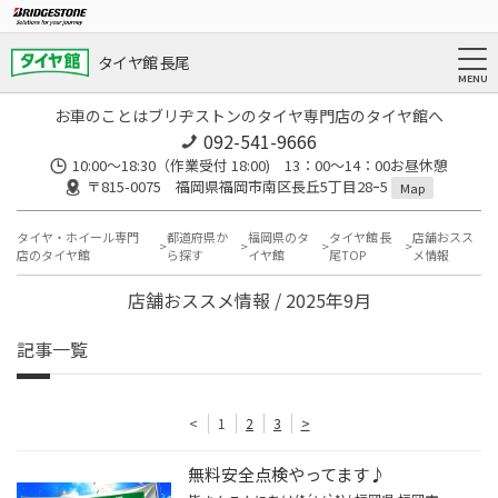
タイヤ館 長尾
お車のことはブリヂストンのタイヤ専門店のタイヤ館へ
092-541-9666
10:00～18:30（作業受付 18:00) 13：00～14：00お昼休憩
〒815-0075 福岡県福岡市南区長丘5丁目28ｰ5
Map
タイヤ・ホイール専門
都道府県か
福岡県のタ
タイヤ館 長
店舗おスス
店のタイヤ館
ら探す
イヤ館
尾TOP
メ情報
店舗おススメ情報 / 2025年9月
記事一覧
<
1
2
3
>
無料安全点検やってます♪