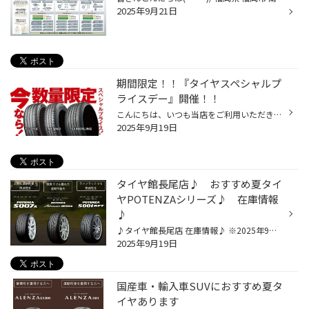
2025年9月21日
期間限定！！『タイヤスペシャルプ
ライスデー』開催！！
こんにちは、いつも当店をご利用いただきましてありがとうございます。 本日より、コクピット・タイヤ館におきまして、 期間限定！ サイズ限定！！ 数量限定！！！ お得にお買い求めいただける、「タイヤスペシャルプライスデー」がスタートします！ お得なタイヤのご紹介！！ ワゴンR、N-BOX、タン...
2025年9月19日
タイヤ館長尾店♪ おすすめ夏タイ
ヤPOTENZAシリーズ♪ 在庫情報
♪
♪タイヤ館長尾店 在庫情報♪ ※2025年9月18日時点 ﾎﾟﾃﾝｻﾞ RE004 205/40R17 84W XL TL ﾎﾟﾃﾝｻﾞ RE004 205/45R17 88W XL TL ﾎﾟﾃﾝｻﾞ S001 225/45R18 91Y RFT OE STAR ﾎﾟﾃﾝｻﾞ S001 245/45R18 96W RFT ﾎﾟﾃﾝｻﾞ S001 255/35R19 92Y RFT OE ﾎﾟﾃﾝｻﾞ S007A 225/45R18 XLPR 95Y TL ﾎﾟﾃﾝｻﾞ S007A 255/35R20 XLPR 97...
2025年9月19日
国産車・輸入車SUVにおすすめ夏タ
イヤあります