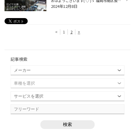
おはようございます('◇')ゞ 福岡市南区長丘のタイヤショップ、、 タイヤ館長尾のよしむら＠てんちょです(*‘∀‘) Audi:A5 MENU:タイヤ交換＆アライメント調整 以前乗ってらした車の時からご利用頂いているお客様。 今回はパンクでのご来店ですが、 タイヤをチェックしてみると、 ランフラットタイヤ…...
2024年12月8日
<
1
2
>
記事検索