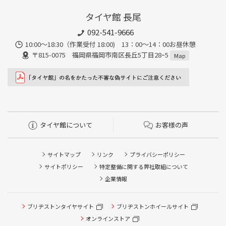
タイヤ館 長尾
092-541-9666
10:00～18:30（作業受付 18:00) 13：00～14：00お昼休憩
〒815-0075 福岡県福岡市南区長丘5丁目28ｰ5
Map
タイヤ館について
お客様の声
サイトマップ
リンク
プライバシーポリシー
サイトポリシー
特定整備に関する弊社取組について
企業情報
タイヤ点検・安全点検/タイヤ履き替え/オイル交換/その他
ブリヂストンタイヤサイト
ブリヂストンホイールサイト
ピット作業の予約
オンラインストア