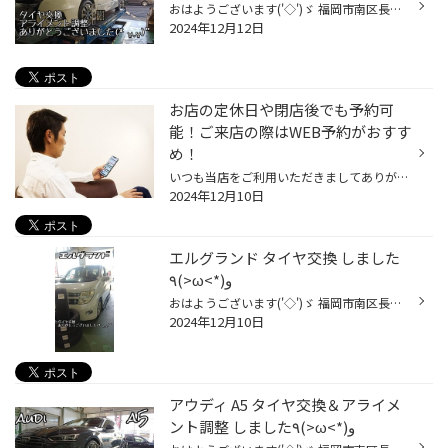
おはようございます('◇')ゞ 福岡市南区長丘のタイヤショップ、、 タイヤ館長尾のよしむら＠てんちょです(*‘∀‘) NISSAN:セレナ MENU:タイヤ交換＆アライメント調整 そろそろタイヤ交換しなきゃでしょうか？？ とご相談でお越し頂きました(* ᴗ͈ˬᴗ͈)” 一通り問診とヒアリング。 若干のタイヤの偏摩耗が...
2024年12月12日
お店の定休日や閉店後でも予約可
能！ご来店の際はWEB予約がおすす
め！
いつも当店をご利用いただきましてありがとうございます。 当店をご利用いただく際、事前に予約をするために店舗へ電話して、 定休日だったり、営業時間外だったり、営業中のはずなのに電話がつながらない という経験をされた方もいらっしゃるのではないでしょうか。 ご不便、ご迷惑をおかけして申...
2024年12月10日
エルグランド タイヤ交換 しました
٩(>ω<*)و
おはようございます('◇')ゞ 福岡市南区長丘のタイヤショップ、、 タイヤ館長尾のよしむら＠てんちょです(*‘∀‘) NISSAN:エルグランド MENU:タイヤ交換 車検までで代替えしようと思ってるんだけど、 タイヤどうかな？？ と、ご相談デス(* ᴗ͈ˬᴗ͈)” かなり傷んでしまって危険な状態…。 車検をチェックす...
2024年12月10日
アウディ A5 タイヤ交換＆アライメ
ント調整 しました٩(>ω<*)و