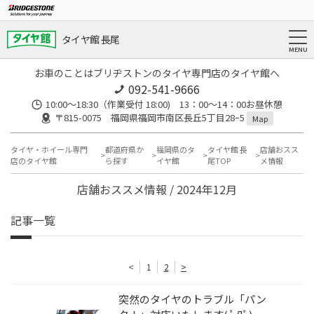
タイヤ館 長尾
お車のことはブリヂストンのタイヤ専門店のタイヤ館へ
092-541-9666
10:00～18:30（作業受付 18:00) 13：00～14：00お昼休憩
〒815-0075 福岡県福岡市南区長丘5丁目28ｰ5
Map
タイヤ・ホイール専門
都道府県か
福岡県のタ
タイヤ館 長
店舗おスス
店のタイヤ館
ら探す
イヤ館
尾TOP
メ情報
店舗おススメ情報 / 2024年12月
記事一覧
<
1
2
>
突然のタイヤのトラブル「パン