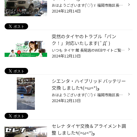
おはようございます('◇')ゞ 福岡市南区長丘のタイヤショップ、、 タイヤ館長尾のよしむら＠てんちょです(*‘∀‘) シトロエン:ベルランゴ MENU:アライメント調整 タイヤ館ってお名前なのですが、勿論ほかのこともやってます。 今回は、 「アライメント調整だけってお願いできるんですか？？」 ってお問...
2024年12月14日
突然のタイヤのトラブル「パン
ク！」対応いたします( ﾟДﾟ)
いつも タイヤ 館 長尾店のWEBサイトご覧いただきありがとうございます。 突然のタイヤトラブル「パンク」！ どうしたらいいか？どこへ連絡したらいいか？悩みますよね・・・ パンクした時の対処法をご案内いたします。 ①パンク修理できる〇 できない× 問題！ ②対応手順 急なトラブル防止の為、 タ...
2024年12月13日
シエンタ・ハイブリッド バッテリー
交換 しました٩(>ω<*)و
おはようございます('◇')ゞ 福岡市南区長丘のタイヤショップ、、 タイヤ館長尾のよしむら＠てんちょです(*‘∀‘) TOYOTA:シエンタ・ハイブリッド MENU:バッテリー交換 先日タイヤ交換でご利用頂いたお客様。 今回は先日ご案内してました、 バッテリー交換のご用命デス(o´罒`o) 最近の国産車はENという...
2024年12月13日
セレナ タイヤ交換＆アライメント調
整 しました٩(>ω<*)و