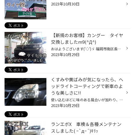
2023年10月30日
【新規のお客様】カングー タイヤ
交換しましたm9(^Д^)
おはようございます('◇')ゞ 福岡市南区長丘のタイヤショップ、、 タイヤ館長尾のよしむら＠てんちょです(*‘∀‘) 【アウトレットセール同時開催中！】 Webチラシはこちら☆ ルノー：カングー MENU:タイヤ交換 今回のお客様、 タイヤ交換、輸入車でグーグル検索でタイヤ館長尾店を見つけて頂きましたm9(...
2023年10月29日
くすみや黄ばみが気になったら、ヘ
ッドライトコーティングで新車のよ
うな美しさに!!
使い込むほどに味のある風合いが加わり、愛着も増していく。そんなふうに、エイジングが楽しめる“お気に入りの道具やモノ”に囲まれた生活ってとてもあこがれます。でも、クルマに関しては、これって当てはまりませんよね。いつも調子よく、内外装もパリッと新車のようであってほしいものです。 とは...
2023年10月29日
ランエボX 車検＆各種メンテナン
スしました( ｰ`дｰ´)ｷﾘｯ