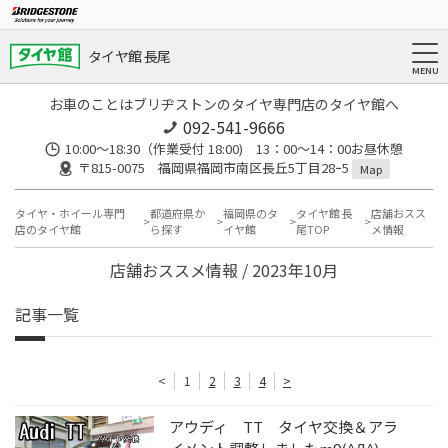
タイヤ館 長尾
お車のことはブリヂストンのタイヤ専門店のタイヤ館へ
092-541-9666
10:00～18:30（作業受付 18:00) 13：00～14：00お昼休憩
〒815-0075 福岡県福岡市南区長丘5丁目28ｰ5
Map
タイヤ・ホイール専門
都道府県か
福岡県のタ
タイヤ館 長
店舗おスス
店のタイヤ館
ら探す
イヤ館
尾TOP
メ情報
店舗おススメ情報 / 2023年10月
記事一覧
<
1
2
3
4
>
アウディ TT タイヤ交換＆アラ