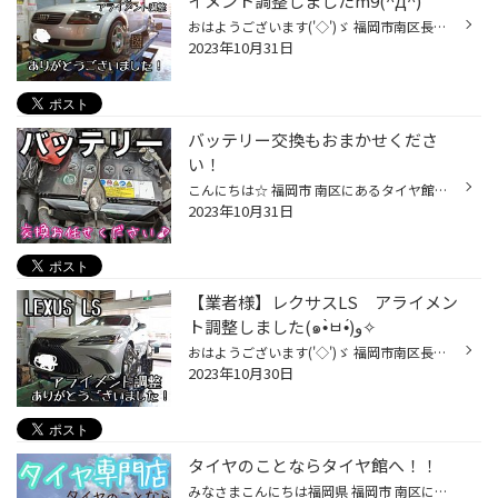
イメント調整しましたm9(^Д^)
おはようございます('◇')ゞ 福岡市南区長丘のタイヤショップ、、 タイヤ館長尾のよしむら＠てんちょです(*‘∀‘) 【アウトレットセール同時開催中！】 Webチラシはこちら☆ Audi:TT MENU:タイヤ交換＆アライメント調整 以前もタイヤ館長尾店でタイヤ交換いただいていた今回のお客様。 ローテーションの...
2023年10月31日
バッテリー交換もおまかせくださ
い！
こんにちは☆ 福岡市 南区にあるタイヤ館長尾です(*'ω'*) 皆様☆定期的にバッテリー交換してますか？？ ２年以上交換していなければ、１度点検だけでもしておきましょう(*^-^*) 最近のバッテリーは性能がよくなっている分 お出掛け先で急にバッテリー上がりになる事が多くなっています☆ JAFの出動率で...
2023年10月31日
【業者様】レクサスLS アライメン
ト調整しました(๑•̀ㅂ•́)و✧
おはようございます('◇')ゞ 福岡市南区長丘のタイヤショップ、、 タイヤ館長尾のよしむら＠てんちょです(*‘∀‘) 【アウトレットセール同時開催中！】 Webチラシはこちら☆ LEXUS:LS MENU:アライメント調整 今回は車屋さんからのご依頼ですm9(^Д^) タイヤの偏摩耗が出てるから納車前に調整を… というこ...
2023年10月30日
タイヤのことならタイヤ館へ！！
みなさまこんにちは福岡県 福岡市 南区にあります“タイヤ館長尾”です。タイヤ・ホイールのことはもちろんオイル交換・バッテリーなどのお車のメンテナンスやアライメント調整・カーナビ・足廻り・車検ドラレコ・各種用品のお取り扱いなどもやっております!!お車に関することは タイヤ館長尾 にお任...