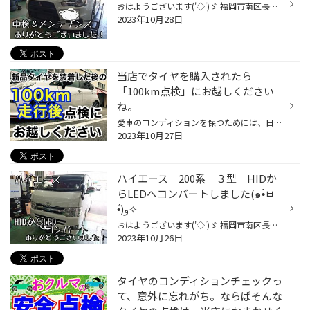
おはようございます('◇')ゞ 福岡市南区長丘のタイヤショップ、、 タイヤ館長尾のよしむら＠てんちょです(*‘∀‘) 【アウトレットセール開催中！】 Webチラシはこちら☆ 三菱：ランサーエボリューションX MENU:車検＆各種メンテナンス 今回のお客様、、 以前より別のお車でタイヤ館長尾店をご利用でした...
2023年10月28日
当店でタイヤを購入されたら
「100km点検」にお越しください
ね。
愛車のコンディションを保つためには、日々のメンテナンスが欠かせません。エンジンオイル交換やエアコンフィルター交換、車内消臭･除菌、防錆コーティングなどなど、当店では愛車の健康維持に効くさまざまなメニューを用意しています。そんな面からもお客さまの快適なドライビングをサポートしてい...
2023年10月27日
ハイエース 200系 ３型 HIDか
らLEDへコンバートしました(๑•̀ㅂ
•́)و✧
おはようございます('◇')ゞ 福岡市南区長丘のタイヤショップ、、 タイヤ館長尾のよしむら＠てんちょです(*‘∀‘) 【アウトレットセール開催中！】 Webチラシはこちら☆ TOYOTA：ハイエース ３型 MENU:LEDコンバート 今回のお客様、、 よしむらがタイヤ館佐賀大和インター店に勤務してたときからのお客...
2023年10月26日
タイヤのコンディションチェックっ
て、意外に忘れがち。ならばそんな