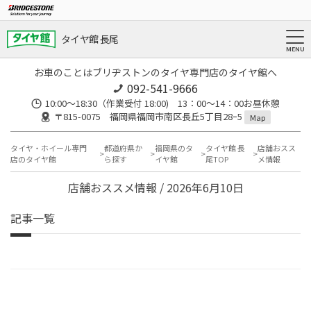
タイヤ館 長尾
お車のことはブリヂストンのタイヤ専門店のタイヤ館へ
092-541-9666
10:00～18:30（作業受付 18:00) 13：00～14：00お昼休憩
〒815-0075 福岡県福岡市南区長丘5丁目28ｰ5
Map
タイヤ・ホイール専門
都道府県か
福岡県のタ
タイヤ館 長
店舗おスス
店のタイヤ館
ら探す
イヤ館
尾TOP
メ情報
店舗おススメ情報 / 2026年6月10日
記事一覧