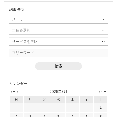
記事検索
カレンダー
2026年8月
7月 <
> 9月
日
月
火
水
木
金
土
1
2
3
4
5
6
7
8