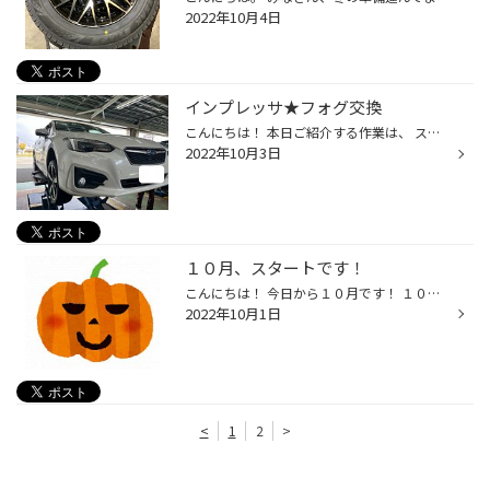
2022年10月4日
インプレッサ★フォグ交換
こんにちは！ 本日ご紹介する作業は、 スバル・インプレッサのフォグ交換です！ タイヤ交換で入庫した際に、 オーナー様よりご依頼いただき 交換させていただきました！ 取り付けたのは、 CATZ ツインカラーLED フォグコンバーションキット こちら白と黄色の切り替えができる タイプなので、好きな...
2022年10月3日
１０月、スタートです！
こんにちは！ 今日から１０月です！ １０月といえば・・・ ハロウィンですかね笑 ハロウィンとはあまり関係ありませんが そろそろ冬タイヤへの履き替えシーズンが 始まる頃ですね！ 混みあう前の早めの交換を オススメしております！ １０月も皆様のご来店を 心よりお待ちしております♪
2022年10月1日
<
1
2
>