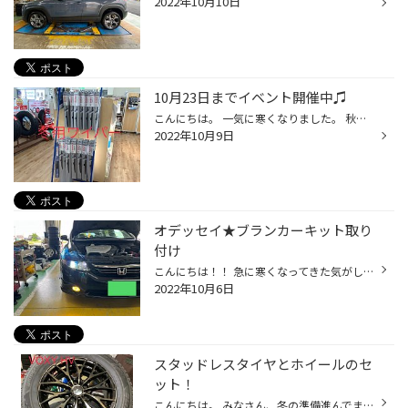
2022年10月10日
10月23日までイベント開催中♫
こんにちは。 一気に寒くなりました。 秋を通り越して、冬のよう。 でも、岩手の冬は、もっと厳しい寒さですね(･_･; みなさま、冬の準備は進んでますか？ 当店では、1O月8日から23日までSALEやってます。 これからやってくる冬に備えて、応援したいSALE！！ タイヤ、ホイールご購入者には、ささやか...
2022年10月9日
オデッセイ★ブランカーキット取り
付け
こんにちは！！ 急に寒くなってきた気がしますね(汗) 皆さん風邪を引かないように 気をつけてくださいね！ 今日ご紹介する作業は ホンダ・オデッセイの ブランカーキット取り付けです！ 交換前の写真がこちらです！ オーナー様より、 今のライトのHIDが見えづらいとの ご相談を受けまして、 こちら...
2022年10月6日
スタッドレスタイヤとホイールのセ
ット！
こんにちは。 みなさん、冬の準備進んでましたか？ 岩手の冬のは、すぐそこまでやってきてます。 今回、スタッドレスタイヤとホイールセットのご紹介です。 新型 VOXY HV VRX3 205／65R 16 レオニス MX 16X65 5／114 40 PBMC/TI オーナー様、ホイールの色合いが気に入りご購入いただきました。 ...