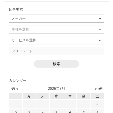
記事検索
カレンダー
2026年8月
7月 <
> 9月
日
月
火
水
木
金
土
1
2
3
4
5
6
7
8