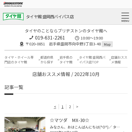
タイヤ館 盛岡西バイパス店
タイヤのことならブリヂストンのタイヤ館へ
019-631-2261
10:00～19:00
〒020-0851 岩手県盛岡市向中野3丁目3-48
Map
タイヤ・ホイール専
都道府県
岩手県の
タイヤ館 盛岡西バ
店舗おスス
門店のタイヤ館
から探す
タイヤ館
イパス店TOP
メ情報
店舗おススメ情報 / 2022年10月
記事一覧
<
1
2
>
☆マツダ MX-30☆
みなさん、おはこんばんにちは(^O^)／ タイヤ館盛岡西バイパス店です。 本日は、ホイールセットでご購入いただきました♪ マツダ MX-30のご紹介 Before 純正アルミ After ホイールは SUVENCER AW5ｓをチョイスしていただきました♪ VRX3とのSETでワンサイズインチダウン SUVに似合うホイールデザイン...