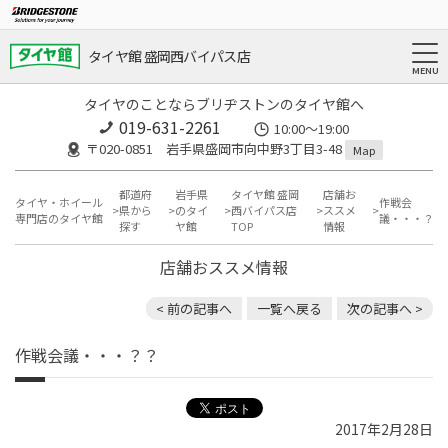
タイヤ館 盛岡西バイパス店
タイヤのことならブリヂストンのタイヤ館へ
019-631-2261
10:00～19:00
〒020-0851 岩手県盛岡市向中野3丁目3-48
Map
都道府
岩手県
タイヤ館 盛岡
店舗お
タイヤ・ホイール
作戦会
県から
のタイ
西バイパス店
ススメ
専門店のタイヤ館
議・・・？？
探す
ヤ館
TOP
情報
店舗おススメ情報
< 前の記事へ
一覧へ戻る
次の記事へ >
作戦会議・・・？？
2017年2月28日