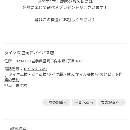
期間中4本ご成約のお客様には
金額に応じて選べるプレゼントがございます！
是非この機会にお越しください♪
タイヤ館 盛岡西バイパス店
住所：020-0851岩手県盛岡市向中野3丁目3-48
電話番号：
019-631-2261
タイヤ点検・安全点検/タイヤ履き替え/オイル交換/その他ピット作
業の予約
担当：佐々木
< 前の記事へ
一覧へ戻る
次の記事へ >
記事検索