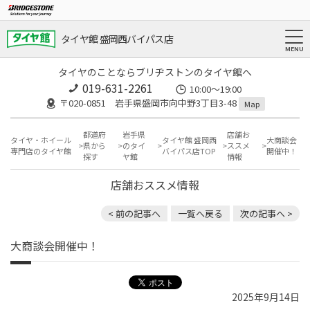
タイヤ館 盛岡西バイパス店
タイヤのことならブリヂストンのタイヤ館へ
019-631-2261
10:00～19:00
〒020-0851 岩手県盛岡市向中野3丁目3-48
Map
都道府
岩手県
店舗お
タイヤ・ホイール
タイヤ館 盛岡西
大商談会
県から
のタイ
ススメ
専門店のタイヤ館
バイパス店TOP
開催中！
探す
ヤ館
情報
店舗おススメ情報
< 前の記事へ
一覧へ戻る
次の記事へ >
大商談会開催中！
2025年9月14日