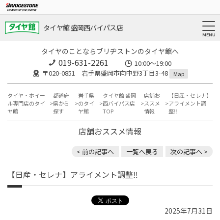
タイヤ館 盛岡西バイパス店
タイヤのことならブリヂストンのタイヤ館へ
019-631-2261
10:00～19:00
〒020-0851 岩手県盛岡市向中野3丁目3-48
Map
タイヤ・ホイー
都道府
岩手県
タイヤ館 盛岡
店舗お
【日産・セレナ】
ル専門店のタイ
県から
のタイ
西バイパス店
ススメ
アライメント調
ヤ館
探す
ヤ館
TOP
情報
整‼️
店舗おススメ情報
< 前の記事へ
一覧へ戻る
次の記事へ >
【日産・セレナ】アライメント調整‼️
2025年7月31日