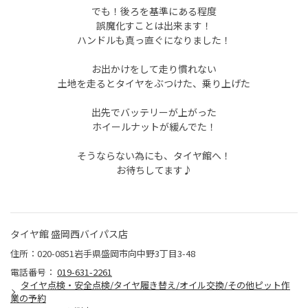
でも！後ろを基準にある程度
誤魔化すことは出来ます！
ハンドルも真っ直ぐになりました！
お出かけをして走り慣れない
土地を走るとタイヤをぶつけた、乗り上げた
出先でバッテリーが上がった
ホイールナットが緩んでた！
そうならない為にも、タイヤ館へ！
お待ちしてます♪
タイヤ館 盛岡西バイパス店
住所：020-0851岩手県盛岡市向中野3丁目3-48
電話番号：
019-631-2261
タイヤ点検・安全点検/タイヤ履き替え/オイル交換/その他ピット作
業の予約