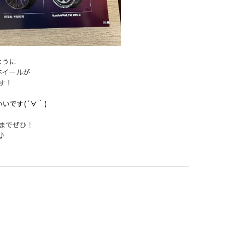
ように
ホイールが
す！
いです(´∀｀)
までぜひ！
♪