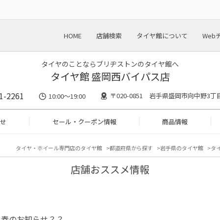
HOME
店舗検索
タイヤ館について
Web
タイヤのことならブリヂストンのタイヤ館へ
タイヤ館 盛岡西バイパス店
1-2261
〒020-0851 岩手県盛岡市向中野3丁目
10:00～19:00
せ
セール・クーポン情報
商品情報
タイヤ・ホイール専門店のタイヤ館
都道府県から探す
岩手県のタイヤ館
タ
店舗おススメ情報
と春のお知らせ？？