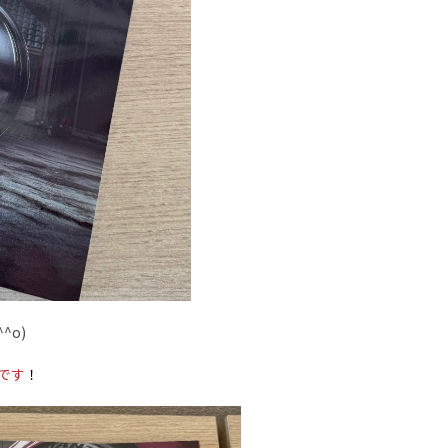
^o)
です
！