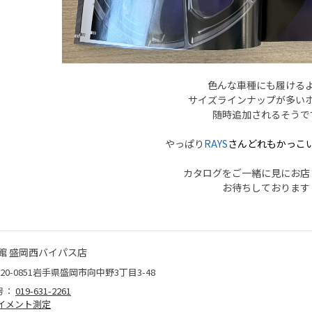
色んな車種にも履ける
サイズラインナップが多い
随時追加されるそうで
やっぱり
RAYS
さんどれもかっこい
カタログをご一緒に見にお店
お待ちしております
館 盛岡西バイパス店
20-0851岩手県盛岡市向中野3丁目3-48
号：
019-631-2261
イメント測定