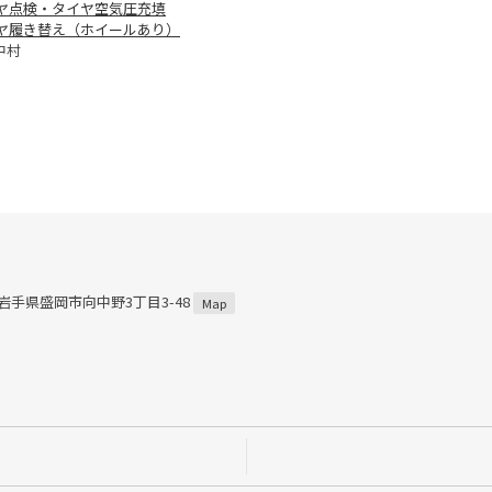
ヤ点検・タイヤ空気圧充填
ヤ履き替え（ホイールあり）
中村
1 岩手県盛岡市向中野3丁目3-48
Map