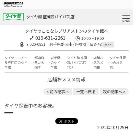
タイヤ館 盛岡西バイパス店
タイヤのことならブリヂストンのタイヤ館へ
019-631-2261
10:00～19:00
〒020-0851 岩手県盛岡市向中野3丁目3-48
Map
タイヤ・ホイー
都道府
岩手県
タイヤ館 盛岡
店舗お
タイヤ保管
ル専門店のタイ
県から
のタイ
西バイパス店
ススメ
中のお客
ヤ館
探す
ヤ館
TOP
情報
様。
店舗おススメ情報
< 前の記事へ
一覧へ戻る
次の記事へ >
タイヤ保管中のお客様。
2022年10月25日