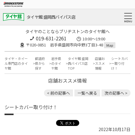
タイヤ館 盛岡西バイパス店
タイヤのことならブリヂストンのタイヤ館へ
019-631-2261
10:00～19:00
〒020-0851 岩手県盛岡市向中野3丁目3-48
Map
タイヤ・ホイー
都道府
岩手県
タイヤ館 盛岡
店舗お
シートカバ
ル専門店のタイ
県から
のタイ
西バイパス店
ススメ
ー取り付
ヤ館
探す
ヤ館
TOP
情報
け！
店舗おススメ情報
< 前の記事へ
一覧へ戻る
次の記事へ >
シートカバー取り付け！
2022年10月17日