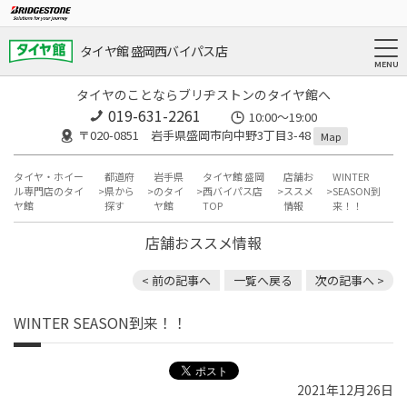
タイヤ館 盛岡西バイパス店
タイヤのことならブリヂストンのタイヤ館へ
019-631-2261
10:00～19:00
〒020-0851 岩手県盛岡市向中野3丁目3-48
Map
タイヤ・ホイー
都道府
岩手県
タイヤ館 盛岡
店舗お
WINTER
ル専門店のタイ
県から
のタイ
西バイパス店
ススメ
SEASON到
ヤ館
探す
ヤ館
TOP
情報
来！！
店舗おススメ情報
< 前の記事へ
一覧へ戻る
次の記事へ >
WINTER SEASON到来！！
2021年12月26日