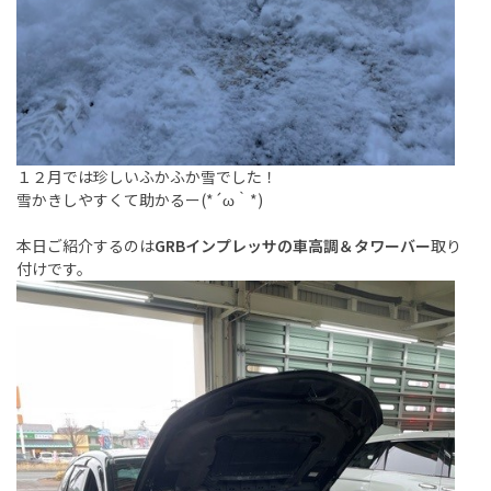
１２月では珍しいふかふか雪でした！
雪かきしやすくて助かるー(*´ω｀*)
本日ご紹介するのは
GRBインプレッサの車高調＆タワーバー
取り
付けです。