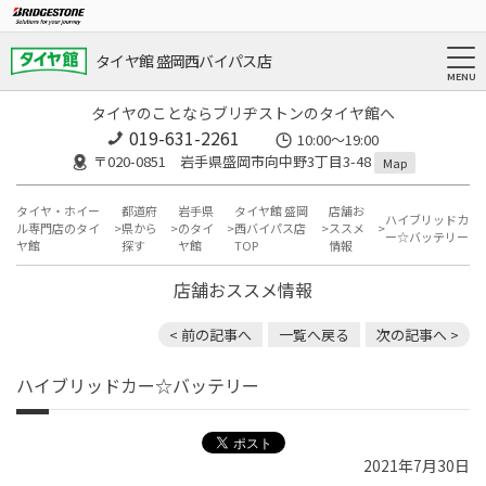
タイヤ館 盛岡西バイパス店
タイヤのことならブリヂストンのタイヤ館へ
019-631-2261
10:00～19:00
〒020-0851 岩手県盛岡市向中野3丁目3-48
Map
タイヤ・ホイー
都道府
岩手県
タイヤ館 盛岡
店舗お
ハイブリッドカ
ル専門店のタイ
県から
のタイ
西バイパス店
ススメ
ー☆バッテリー
ヤ館
探す
ヤ館
TOP
情報
店舗おススメ情報
< 前の記事へ
一覧へ戻る
次の記事へ >
ハイブリッドカー☆バッテリー
2021年7月30日