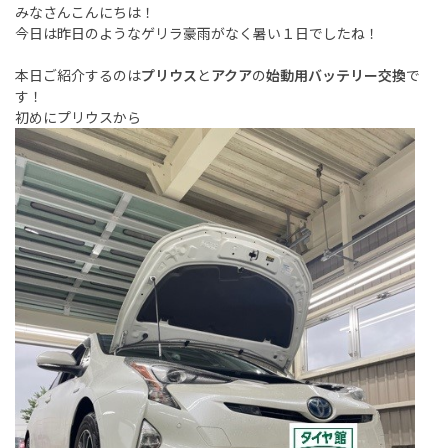
みなさんこんにちは！
今日は昨日のようなゲリラ豪雨がなく暑い１日でしたね！
本日ご紹介するのは
プリウス
と
アクア
の
始動用バッテリー交換
で
す！
初めにプリウスから