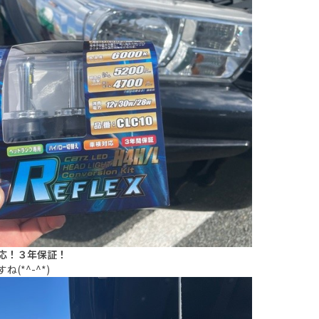
応！３年保証！
ね(*^-^*)