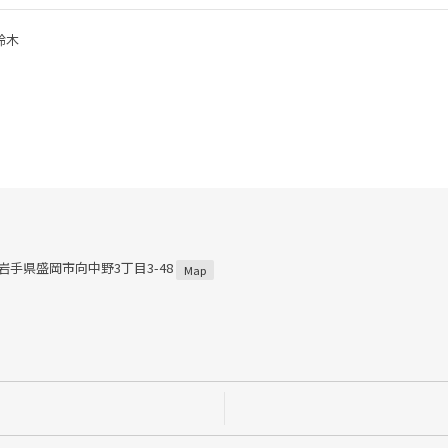
鈴木
1 岩手県盛岡市向中野3丁目3-48
Map