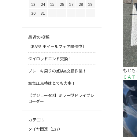
23
24
25
26
27
28
29
30
31
最近の投稿
【RAYS ホイールフェア開催中】
タイロッドエンド交換！
もとも
ブレーキ周りの点検&交換作業！
ＣＡＴ
空気圧点検はとても大事！
【プジョー408】ミラー型ドライブレ
コーダー
カテゴリ
タイヤ関連（137）