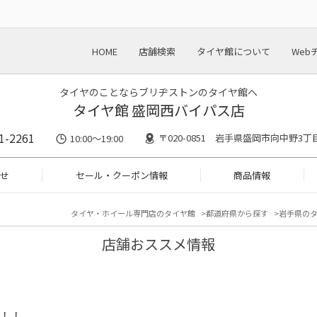
HOME
店舗検索
タイヤ館について
Web
タイヤのことならブリヂストンのタイヤ館へ
タイヤ館 盛岡西バイパス店
1-2261
〒020-0851 岩手県盛岡市向中野3丁目
10:00～19:00
せ
セール・クーポン情報
商品情報
タイヤ・ホイール専門店のタイヤ館
都道府県から探す
岩手県の
店舗おススメ情報
ー！！