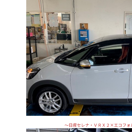
～日産セレナ・ＶＲＸ２×エコフォ