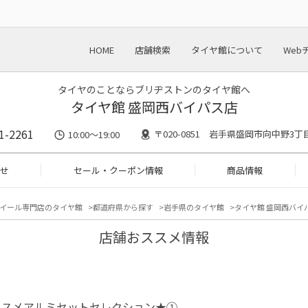
HOME
店舗検索
タイヤ館について
Web
タイヤのことならブリヂストンのタイヤ館へ
タイヤ館 盛岡西バイパス店
1-2261
〒020-0851 岩手県盛岡市向中野3丁目
10:00～19:00
せ
セール・クーポン情報
商品情報
イール専門店のタイヤ館
都道府県から探す
岩手県のタイヤ館
タイヤ館 盛岡西バイ
店舗おススメ情報
ススメアルミセットセレクション★①