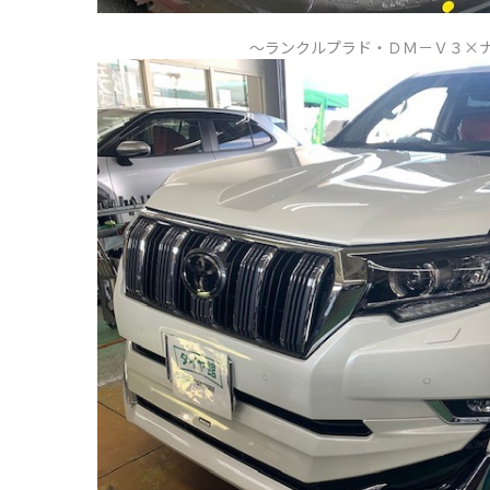
～ランクルプラド・ＤＭ－Ｖ３×