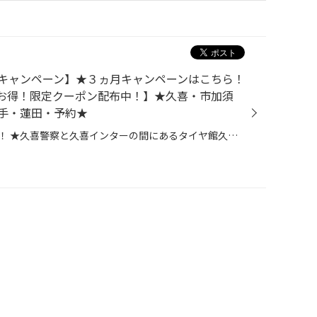
キャンペーン】★３ヵ月キャンペーンはこちら！
お得！限定クーポン配布中！】★久喜・市加須
手・蓮田・予約★
皆さま、こんにちは！こんばんは！ ★久喜警察と久喜インターの間にあるタイヤ館久喜です★ いつも当店WEBをご覧いただきありがとうございます！ 今回はアプリ会員様向けに、愛車のメンテナンスがお得になるキャンペーンのご案内です！ お出かけ前の準備や点検に、お出かけ後のメンテナンスに是非ご利...