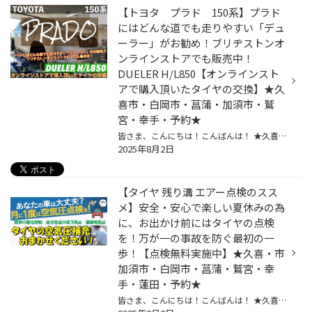
【トヨタ プラド 150系】プラド
にはどんな道でも走りやすい「デュ
ーラー」がお勧め！ブリヂストンオ
ンラインストアでも販売中！
DUELER H/L850【オンラインスト
アで購入頂いたタイヤの交換】★久
喜市・白岡市・菖蒲・加須市・鷲
宮・幸手・予約★
皆さま、こんにちは！こんばんは！ ★久喜警察と久喜インターの間にあるタイヤ館久喜です★ いつも当店WEBをご覧いただきありがとうございます！ ※開催中のイベントの詳細はこちら！ ーーーーーーーーーーーーーーーーーーーーーーーーーーーーーーーーーーーーーーーーーー お客様のお車【 トヨタ：...
2025年8月2日
【タイヤ 残り溝 エアー点検のスス
メ】安全・安心で楽しい夏休みの為
に、お出かけ前にはタイヤの点検
を！万が一の事故を防ぐ最初の一
歩！【点検無料実施中】★久喜・市
加須市・白岡市・菖蒲・鷲宮・幸
手・蓮田・予約★
皆さま、こんにちは！こんばんは！ ★久喜警察と久喜インターの間にあるタイヤ館久喜です★ いつも当店WEBをご覧いただきありがとうございます！ タイヤ館はブリヂストンのタイヤ専門店です。 そんなタイヤ専門店のプロスタッフが 無料でタイヤの点検を行っております。 タイヤ館では、車の安全走行に...