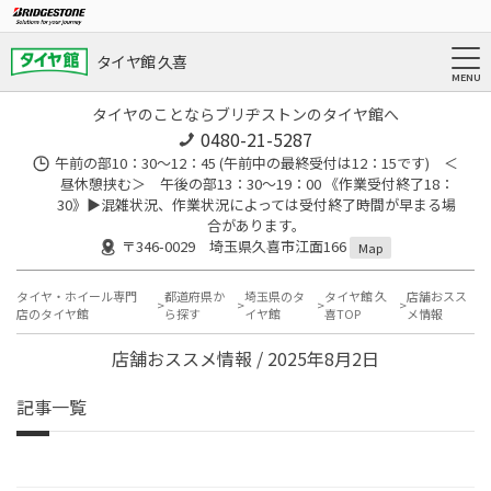
タイヤ館 久喜
タイヤのことならブリヂストンのタイヤ館へ
0480-21-5287
午前の部10：30～12：45 (午前中の最終受付は12：15です) ＜
昼休憩挟む＞ 午後の部13：30～19：00 《作業受付終了18：
30》▶︎混雑状況、作業状況によっては受付終了時間が早まる場
合があります。
〒346-0029 埼玉県久喜市江面166
Map
タイヤ・ホイール専門
都道府県か
埼玉県のタ
タイヤ館 久
店舗おスス
店のタイヤ館
ら探す
イヤ館
喜TOP
メ情報
店舗おススメ情報 / 2025年8月2日
記事一覧