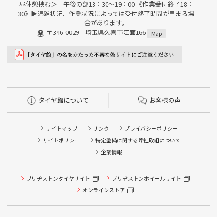
昼休憩挟む＞ 午後の部13：30～19：00 《作業受付終了18：
30》▶︎混雑状況、作業状況によっては受付終了時間が早まる場
合があります。
〒346-0029 埼玉県久喜市江面166
Map
タイヤ館について
お客様の声
サイトマップ
リンク
プライバシーポリシー
サイトポリシー
特定整備に関する弊社取組について
企業情報
ブリヂストンタイヤサイト
ブリヂストンホイールサイト
タイヤ点検・安全点検/タイヤ履き替え/オイル交換/その他
ピット作業の予約
オンラインストア
クローク契約会員専用タイヤ履き替え※タイヤ履き替えを
希望のクローク契約会員の方はこちらを選択ください