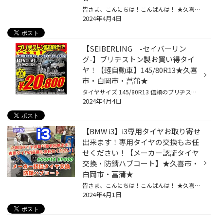
皆さま、こんにちは！こんばんは！ ★久喜警察と久喜インターの間にあるタイヤ館久喜です★ いつも当店WEBをご覧いただきありがとうございます！ ーーーーーーーーーーーーーーーーーーーーーーーーーーーーーーーーーーーーーーーーーー お客様のお車【 ダイハツ：ムーヴキャンバス 】にて タイヤ交...
2024年4月4日
【SEIBERLING -セイバーリン
グ-】ブリヂストン製お買い得タイ
ヤ！【軽自動車】145/80R13★久喜
市・白岡市・菖蒲★
タイヤサイズ 145/80R13 信頼のブリヂストン製のお買い得タイヤあります。 ＊お取り寄せとなる場合がございます。 他にも… 新しいタイヤの買い方です! 急な出費！ 高額な出費にお困りのお客様！ サブスク(月額定額)で購入できます！ ラインナップも色々！ 詳しくはこちらから→★Mobox★ ーーーーーー...
2024年4月4日
【BMW i3】i3専用タイヤお取り寄せ
出来ます！専用タイヤの交換もお任
せください！【メーカー認証タイヤ
交換・防錆ハブコート】★久喜市・
白岡市・菖蒲★
皆さま、こんにちは！こんばんは！ ★久喜警察と久喜インターの間にあるタイヤ館久喜です★ いつも当店WEBをご覧いただきありがとうございます！ ーーーーーーーーーーーーーーーーーーーーーーーーーーーーーーーーーーーーーーーーーー お客様のお車【 BMW：i3 】にて タイヤ交換と防錆ハブコート ...
2024年4月1日