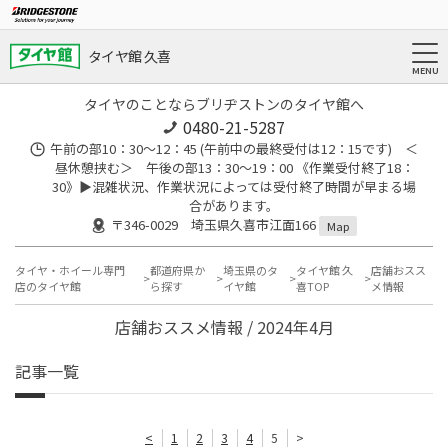
タイヤ館 久喜
タイヤのことならブリヂストンのタイヤ館へ
0480-21-5287
午前の部10：30～12：45 (午前中の最終受付は12：15です) ＜
昼休憩挟む＞ 午後の部13：30～19：00 《作業受付終了18：
30》▶︎混雑状況、作業状況によっては受付終了時間が早まる場
合があります。
〒346-0029 埼玉県久喜市江面166
Map
タイヤ・ホイール専門
都道府県か
埼玉県のタ
タイヤ館 久
店舗おスス
店のタイヤ館
ら探す
イヤ館
喜TOP
メ情報
店舗おススメ情報 / 2024年4月
記事一覧
<
1
2
3
4
5
>