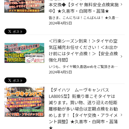
本交換◆【タイヤ 無料安全点検実施
中】★久喜市・白岡市・菖蒲★
皆さま、こんにちは！こんばんは！ ★久喜警察と久喜インターの間にあるタイヤ館久喜です★ いつも当店WEBをご覧いただきありがとうございます！ 突然ですが、最近パンクが増えています！ 最近天気が落ち着かない状況で、突然の雨や強風に悩まされる事もあります。 視界の悪化や色々なものが道路に飛...
2024年4月5日
＜行楽シーズン到来！＞タイヤの空
気圧補充お任せください！＜お出か
け前にはタイヤ点検！＞【安全点検
強化月間】
いつも、タイヤ館久喜店webをご覧頂きありがとうございます。 4/8はタイヤの日という事で、当店では愛車を安心して乗って頂けるよう、 無料にてタイヤの安全点検を実施しています。 当店スタッフがお客様に代わってしっかり点検させて頂きます。 お客様に分かりやすい、「見える」点検を推進中！ 点...
2024年4月5日
【ダイハツ ムーヴキャンバス
LA800S型】街乗り車こそタイヤは
減ります。買い物、送り迎えの短距
離移動が多い場合は定期点検をお勧
めします！【タイヤ交換・アライメ
ント調整】★久喜市・白岡市・菖蒲
★