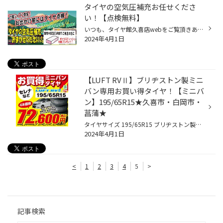
タイヤの空気圧補充お任せくださ
い！【点検無料】
いつも、タイヤ館久喜店webをご覧頂きありがとうございます。 4/8はタイヤの日という事で、当店では愛車を安心して乗って頂けるよう、 無料にてタイヤの安全点検を実施しています。 当店スタッフがお客様に代わってしっかり点検させて頂きます。 お客様に分かりやすい、「見える」点検を推進中！ 点...
2024年4月1日
【LUFT RVⅡ】ブリヂストン製ミニ
バン専用お買い得タイヤ！【ミニバ
ン】195/65R15★久喜市・白岡市・
菖蒲★
タイヤサイズ 195/65R15 ブリヂストン製ミニバン専用タイヤのエントリーモデルです。 燃費、走行安定性、排水性能、ライフのバランスが良く、 コストパフォーマンスに優れます。 ＊お取り寄せとなる場合がございます。 他にも… ブリヂストンオンラインストアでは、様々なタイヤをご購入いただけます...
2024年4月1日
<
1
2
3
4
5
>
記事検索