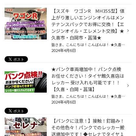
【スズキ ワゴンR MH35S型】値
上がり激しいエンジンオイルはメン
テナンスパックでお得に交換！【エ
ンジンオイル・エレメント交換】★
久喜市・白岡市・菖蒲★
皆さま、こんにちは！こんばんは！ ★久喜警察と久喜インターの間にあるタイヤ館久喜です★ いつも当店WEBをご覧いただきありがとうございます！ ーーーーーーーーーーーーーーーーーーーーーーーーーーーーーーーーーーーーーーーーーー お客様のお車【 スズキ：ワゴンR 】にて オイルメンテナンスパ...
2024年4月6日
★パンク車両増加中！ パンク点検
お任せください！タイヤ館久喜店は
レッカー 受け入れも可能です！！
【久喜・白岡・菖蒲】
皆さま、こんにちは！こんばんは！ ★久喜警察と久喜インターの間にあるタイヤ館久喜です★ いつも当店WEBをご覧いただきありがとうございます！ お車の日常タイヤ点検、なされていますか？？ タイヤ館では、ほぼ毎日パンクの相談やレッカーに運ばれた お車のタイヤ交換を行っております！ ★★★★タイヤ...
2024年4月6日
【パンクに注意！】接触！釘踏み！
その他色々！パンクでのレッカー搬
送増加中です！◆セレナでタイヤ１