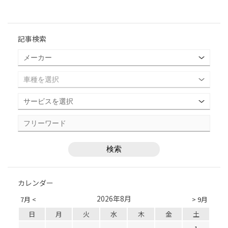
記事検索
カレンダー
2026年8月
7月 <
> 9月
日
月
火
水
木
金
土