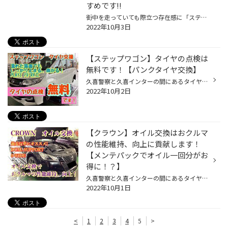
すめです!!
街中を走っていても際立つ存在感に「ステキだなあ」とついつい目で追ってしまう高級ミニバンといえば、「トヨタ アルファード/ヴェルファイア」ですよね。上質感たっぷりの内外装や至れり尽くせりの装備など、トヨタのフラッグシップミニバンとしてその完成度の高さで多くの人々を魅了し続けていま...
2022年10月3日
【ステップワゴン】タイヤの点検は
無料です！【パンクタイヤ交換】
久喜警察と久喜インターの間にあるタイヤ館久喜です。 いつも当店WEBをご覧いただきありがとうございます！ ーーーーーーーーーーーーーーーーーーーーーーーーーーーーーーーーーーーーーーーーーー ページ下のリンクをチェック！ ーーーーーーーーーーーーーーーーーーーーーーーーーーーーーーー...
2022年10月2日
【クラウン】オイル交換はおクルマ
の性能維持、向上に貢献します！
【メンテパックでオイル一回分がお
得に！？】
久喜警察と久喜インターの間にあるタイヤ館久喜店です！ いつも当店WEBをご覧いただきありがとうございます！ ーーーーーーーーーーーーーーーーーーーーーーーーーーーーーーーーーーーーーーーーーー 詳しくはページ下のリンクをチェック！ ーーーーーーーーーーーーーーーーーーーーーーーーーー...
2022年10月1日
<
1
2
3
4
5
>