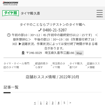
タイヤ館 久喜
タイヤのことならブリヂストンのタイヤ館へ
0480-21-5287
午前の部10：30～12：45 (午前中の最終受付は12：15です) ＜
昼休憩挟む＞ 午後の部13：30～19：00 《作業受付終了18：
30》▶︎混雑状況、作業状況によっては受付終了時間が早まる場
合があります。
〒346-0029 埼玉県久喜市江面166
Map
タイヤ・ホイール専門
都道府県か
埼玉県のタ
タイヤ館 久
店舗おスス
店のタイヤ館
ら探す
イヤ館
喜TOP
メ情報
店舗おススメ情報 / 2022年10月
記事一覧
<
1
2
3
4
5
>