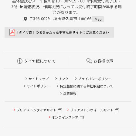
昼休憩挟む＞ 午後の部13：30～19：00 《作業受付終了18：
30》▶︎混雑状況、作業状況によっては受付終了時間が早まる場
合があります。
〒346-0029 埼玉県久喜市江面166
Map
タイヤ館について
お客様の声
サイトマップ
リンク
プライバシーポリシー
サイトポリシー
特定整備に関する弊社取組について
企業情報
ブリヂストンタイヤサイト
ブリヂストンホイールサイト
タイヤ点検・安全点検/タイヤ履き替え/オイル交換/その他
ピット作業の予約
オンラインストア
クローク契約会員専用タイヤ履き替え※タイヤ履き替えを
希望のクローク契約会員の方はこちらを選択ください