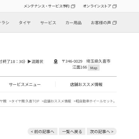
メンテナンス・サービス予約
オンラインストア
チラシ
タイヤ
サービス
カー用品
お客様の声
〒346-0029 埼玉県久喜市
付終了18：30》▶︎混雑状
江面166
Map
サービスメニュー
店舗おススメ情報
ヤ館
タイヤ館 久喜TOP
店舗おススメ情報
軽自動車ホイールセット。
< 前の記事へ
一覧へ戻る
次の記事へ >