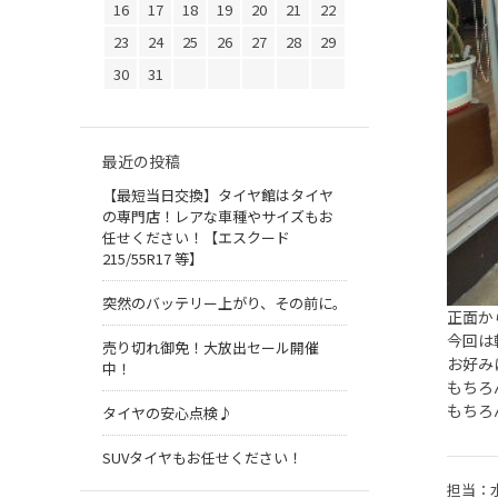
16
17
18
19
20
21
22
23
24
25
26
27
28
29
30
31
最近の投稿
【最短当日交換】タイヤ館はタイヤ
の専門店！レアな車種やサイズもお
任せください！【エスクード
215/55R17 等】
突然のバッテリー上がり、その前に。
正面か
今回は
売り切れ御免！大放出セール開催
お好み
中！
もちろ
もちろ
タイヤの安心点検♪
SUVタイヤもお任せください！
担当：