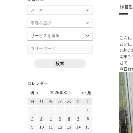
軽自
こんに
あいに
九州北
関東も
さて
今日は
カレンダー
2026年8月
7月 <
> 9月
日
月
火
水
木
金
土
1
2
3
4
5
6
7
8
9
10
11
12
13
14
15