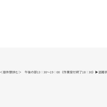
す) ＜昼休憩挟む＞ 午後の部13：30～19：00 《作業受付終了18：30》