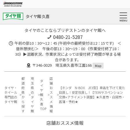
タイヤ館 久喜
タイヤのことならブリヂストンのタイヤ館へ
0480-21-5287
午前の部10：30～12：45 (午前中の最終受付は12：15です) ＜
昼休憩挟む＞ 午後の部13：30～19：00 《作業受付終了18：
30》▶︎混雑状況、作業状況によっては受付終了時間が早まる場
合があります。
〒346-0029 埼玉県久喜市江面166
Map
都
埼
店
タ
道
玉
舗
イ
タイヤ・
府
県
お
【ホンダ N-BOX JF3型】車高を下げて見た
ヤ
ホイール
県
の
ス
目良し！安定性良し！【TEINサスペンション
館
専門店の
か
タ
ス
交換+アライメント調整】★久喜市・白岡市・
久
タイヤ館
ら
イ
メ
菖蒲・予約★
喜
探
ヤ
情
TOP
す
館
報
店舗おススメ情報