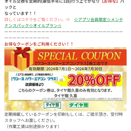
オイル交換を定期的(最低半年に1回)行う上でかなり
【お得な】
パ
ックと
なっています！！
詳しくはコチラをご覧ください。⇒
☆アプリ会員限定☆メンテ
ナンスパック☆オイルプラン☆
ーーーーーーーーーーーーーーーーーーーーーーーーーーーーー
ーーーーーーーーーーー
お得なクーポンをご利用ください！！
定期掲載しているクーポンを印刷もしくは、ご提示頂き、受付時
スタッフへお渡しください。
（作業工賃は別途掛かります）