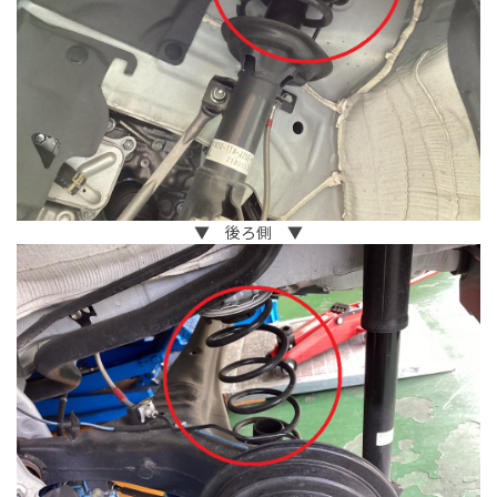
▼ 後ろ側 ▼