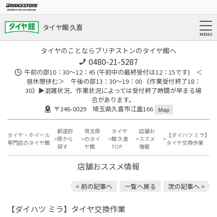
タイヤ館 久喜
タイヤのことならブリヂストンのタイヤ館へ
0480-21-5287
午前の部10：30～12：45 (午前中の最終受付は12：15です) ＜
昼休憩挟む＞ 午後の部13：30～19：00 《作業受付終了18：
30》▶︎混雑状況、作業状況によっては受付終了時間が早まる場
合があります。
〒346-0029 埼玉県久喜市江面166
Map
都道府
埼玉県
タイヤ
店舗お
タイヤ・ホイール
【ダイハツ ミラ】
県から
のタイ
館 久喜
ススメ
専門店のタイヤ館
タイヤ交換作業
探す
ヤ館
TOP
情報
店舗おススメ情報
< 前の記事へ
一覧へ戻る
次の記事へ >
【ダイハツ ミラ】タイヤ交換作業