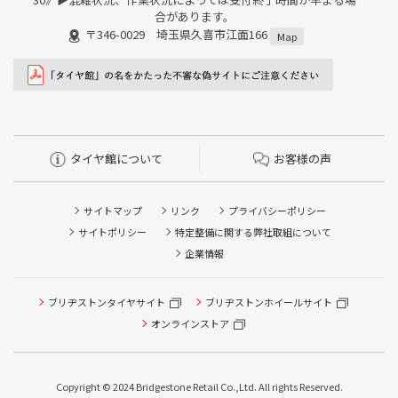
合があります。
〒346-0029 埼玉県久喜市江面166
Map
タイヤ館について
お客様の声
サイトマップ
リンク
プライバシーポリシー
サイトポリシー
特定整備に関する弊社取組について
企業情報
ブリヂストンタイヤサイト
ブリヂストンホイールサイト
タイヤ点検・安全点検/タイヤ履き替え/オイル交換/その他
ピット作業の予約
オンラインストア
クローク契約会員専用タイヤ履き替え※タイヤ履き替えを
希望のクローク契約会員の方はこちらを選択ください
Copyright © 2024 Bridgestone Retail Co.,Ltd. All rights Reserved.
本日のタイヤ履き替え順番待ち予約 ※クローク契約会員の