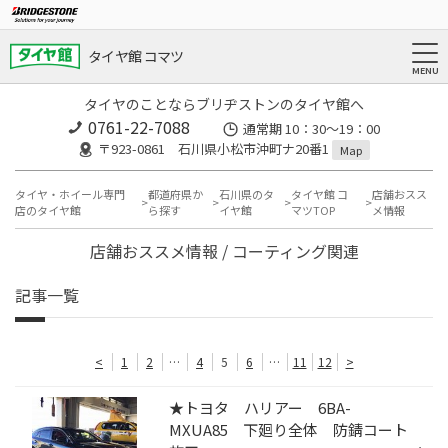
タイヤ館 コマツ
タイヤのことならブリヂストンのタイヤ館へ
0761-22-7088
通常期 10：30～19：00
〒923-0861 石川県小松市沖町ナ20番1
Map
タイヤ・ホイール専門
都道府県か
石川県のタ
タイヤ館 コ
店舗おスス
店のタイヤ館
ら探す
イヤ館
マツTOP
メ情報
店舗おススメ情報 / コーティング関連
記事一覧
<
1
2
…
4
5
6
…
11
12
>
★トヨタ ハリアー 6BA-
MXUA85 下廻り全体 防錆コート