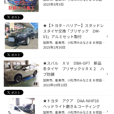
2023年3月3日
★【トヨタ・ハリアー】スタッドレ
スタイヤ交換「ブリザック DM-
V3」アルミセット取付
加賀市、能美市、小松市のみなさま お世話になっております！ タイヤ館コマツです♪ 今日は三重県の｢タイヤ館 川越店｣で施工した 作業のご紹介をさせていただきます。 こちらの作業は当店、タイヤ館 コマツ店でも 同様の作業内容となるため、 ご用命の際はぜひ当店をご利用くださいませ。 ココからご...
2023年1月30日
★スバル ＸＶ DBA-GP7 新品
冬タイヤ ブリザックＶＲＸ２ ハ
ブ防錆
加賀市、能美市、小松市のみなさま お世話になっております！ タイヤ館コマツです♪ 本日、ご紹介の作業は スバル ＸＶ 冬タイヤ 新品交換 装着 初めてのご来店のお客さまより ご相談いただけました。 昨シーズンの少ない積雪でも いまいち滑るような感じに なってきてたので 安全と安心のために 買...
2022年10月22日
★トヨタ アクア DAA-NHP10
ヘッドライト磨き＆コーティング
加賀市、能美市、小松市のみなさま お世話になっております！ タイヤ館コマツです♪ 本日 ご紹介の作業は トヨタ アクア ヘッドライト磨き＆コーティング 以前にも 当店をご利用頂いてる お客さまより、ご相談頂けました。 先日コチラで タイヤを新しく購入交換してから 今度は ヘッドライトのくすみ...