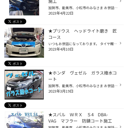
施工
加賀市、能美市、小松市のみなさま お世話になってます。 タイヤ館コマツです♪ 本日ご紹介の作業は トヨタ ハリアー 下廻り全体 防錆コート施工 せっかくの新車ですので 北陸の冬道に撒かれる風物詩 錆の原因となる【凍結防止剤】を 中和して、サビ予防できる 下廻り全体の防錆コートを 提案させて...
2023年4月22日
★プリウス ヘッドライト磨き 匠
コース
いつもお世話になっております。 タイヤ館コマツ店 です。 夏タイヤへの付け替えはお済ですか？ タイヤ館コマツ店では 作業やご相談のWEB予約を 受け付けております。 作業のWEBでのご依頼は⇒WEB予約 作業のお電話でのご依頼は⇒0761-22-7088 本日は当店で行ったヘッドライトコーティング ” 匠 （た...
2023年4月10日
★ホンダ ヴェゼル ガラス撥水コ
ート
加賀市、能美市、小松市のみなさま お世話になっております！ タイヤ館コマツです♪ 今日は 岐阜県にある ｢タイヤ館 各務原店｣で行った 作業のご紹介をさせていただきます。 こちらの作業は当店 タイヤ館 コマツ店でも 使用ケミカルは違いますが 同様の作業が可能なため ご用命の際は ぜひ当店をご利...
2023年3月19日
★スバル ＷＲＸ Ｓ4 DBA-
VAG マフラー 防錆コート施工
加賀市、能美市、小松市のみなさま お世話になってます。 タイヤ館コマツです♪ 本日ご紹介の作業は スバル ＷＲＸ Ｓ４ マフラー防錆コート施工 タイヤ新品交換で ご来店頂けたついでに 他の消耗部品をチェックしたところ 下廻りのマフラー部分がサビてました。 お客さまに 報告させて頂いたところ ...