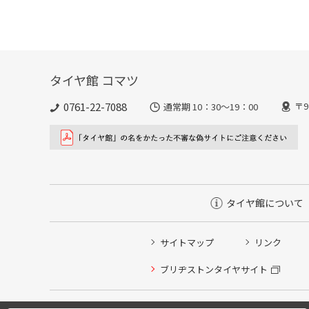
タイヤ館 コマツ
0761-22-7088
〒9
通常期 10：30～19：00
タイヤ館について
サイトマップ
リンク
タイヤ点検・安全点検/タイヤ履き替え/オイル交換/その
ブリヂストンタイヤサイト
クローク契約会員専用タイヤ履き替え※タイヤ履き替えを
本日のタイヤ履き替え順番待ち予約 ※クローク契約会員