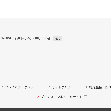
23-0861 石川県小松市沖町ナ20番1
Map
プライバシーポリシー
サイトポリシー
特定整備に関
他ピット作業の予約
ブリヂストンホイールサイト
希望のクローク契約会員の方はこちらを選択ください
の方はご利用いただけません