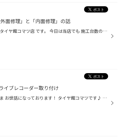
「外面修理」と「内面修理」の話
いつもお世話になっております。 タイヤ館コマツ店 です。 今日は当店でも 施工台数の多い作業である ”パンク修理”についてご紹介。 パンク修理も施工方法が２つあります。 それが、外面修理と内面修理です。 今日は解説回で～す (´ω`) ◆◇ タイヤ館コマツのパンク修理 「外面修理」と「内面修理」に...
ライブレコーダー取り付け
小松市、能美市、加賀市のみなさま お世話になっております！ タイヤ館コマツです♪ 今回は ドライブレコーダーの取り付けを ご紹介いたします 商品はこちらコムテック様の ZDR016です カメラ2個前後と配線になります まずは、後ろカメラの取り付けです 赤枠の車体の中に配線を通します カメラはこち...