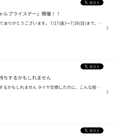
ャルプライスデー』開催！！
いつも当店をご利用いただきましてありがとうございます。 7/17(金)～7/26(日)まで、コクピット・タイヤ館におきまして、 期間限定！ サイズ限定！！ 数量限定！！！ お得にお買い求めいただける、「タイヤスペシャルプライスデー」がスタートします！ お得なタイヤのご紹介！！ NEWNO 155/65R14 タ...
持ちするかもしれません
そのタイヤ、本当はもっと長持ちするかもしれません タイヤ交換したのに、こんな経験ありませんか？ 「まだ新しいタイヤなのに思ったより減りが早い…」 「気付いたらタイヤの内側だけ減っていた…」 そんな経験はありませんか？ 実はその原因、タイヤそのものではなく、お車のアライメントにあるかも...