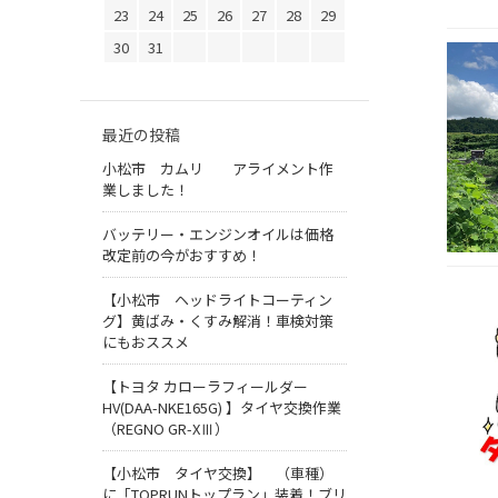
23
24
25
26
27
28
29
30
31
最近の投稿
小松市 カムリ アライメント作
業しました！
バッテリー・エンジンオイルは価格
改定前の今がおすすめ！
【小松市 ヘッドライトコーティン
グ】黄ばみ・くすみ解消！車検対策
にもおススメ
【トヨタ カローラフィールダー
HV(DAA-NKE165G) 】タイヤ交換作業
（REGNO GR-XⅢ）
【小松市 タイヤ交換】 （車種）
に「TOPRUNトップラン」装着！ブリ