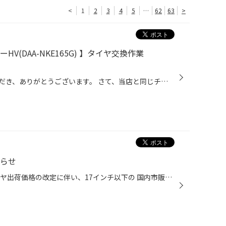
<
1
2
3
4
5
…
62
63
>
V(DAA-NKE165G) 】タイヤ交換作業
日頃より、タイヤ館をご利用いただき、ありがとうございます。 さて、当店と同じチェーン店の近隣タイヤ館店舗で作業いたしましたタイヤ交換をご紹介します。 （WEB掲載をご快諾いただきましたお客様！大変感謝しております。 いつもご愛顧いただき誠にありがとうございます！！） おクルマ：トヨタ...
知らせ
9/1(火)より、ブリヂストンのタイヤ出荷価格の改定に伴い、17インチ以下の 国内市販用タイヤ(夏/冬)の価格改定を実施させていただきます。 ※価格改定前の価格での対応については、8/31(月)までの作業実施が対象となっております。 ※商品によって改定率等が異なります。価格改定についてはこちらをご...