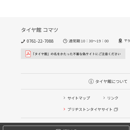
タイヤ館 コマツ
0761-22-7088
〒9
通常期 10：30～19：00
タイヤ館について
サイトマップ
リンク
タイヤ点検・安全点検/タイヤ履き替え/オイル交換/その
ブリヂストンタイヤサイト
クローク契約会員専用タイヤ履き替え※タイヤ履き替えを
本日のタイヤ履き替え順番待ち予約 ※クローク契約会員