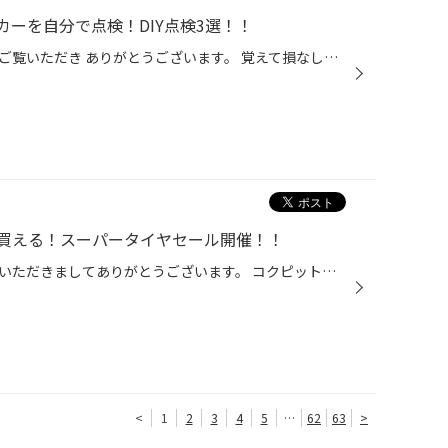
ーを自分で点検！DIY点検3選！！
いつもタイヤ館のホームページをご覧いただき ありがとうございます。 覚えて損なし！？大切なマイカーを自分で点検！DIY点検3選！！ お車の点検とメンテナンスはプロに、お任せ！ タイヤ館でも点検とメンテナンスをプロ目線で実施させていただいています！ でも、お客様がマイカーを点検することも...
買える！スーパータイヤセール開催！！
こんにちは、いつも当店をご利用いただきましてありがとうございます。 コクピット・タイヤ館では、ブリヂストンタイヤをお得に買える！ スーパータイヤセールを7月9日(木)から8月9日(日)まで開催いたします！ ブリヂストンのタイヤを4本ご購入で最大20,000円引き！ タイヤをお得にご購入頂けるチャ...
<
1
2
3
4
5
…
62
63
>