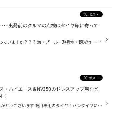
･･･出発前のクルマの点検はタイヤ館に寄って
夏休み、お出かけするところ決まっていますか？？？ 海・プール・避暑地・観光地･･･ 考えただけでワクワクが止まらないですよね(^^)/ お客様に教えていただいたオススメ観光地をピックアップしてみました。 東から 静岡県伊豆地方 白浜海岸 夏といえば「海」ですよね！？ 静岡県からは全国的にも人...
・ハイエース＆NV350のドレスアップ用など
す！
いつも当店HPをご覧いただきありがとうございます 商用車用のタイヤ！バンタイヤについて紹介させていただきます。 ハイエース、キャラバン、プロボックス、 ハイゼット、キャリーなど 商用バン、軽トラック、軽バン!荷物がたくさん詰めれて 仕事で大活躍ですよね！ 商用車用タイヤ（バンタイヤ）自...