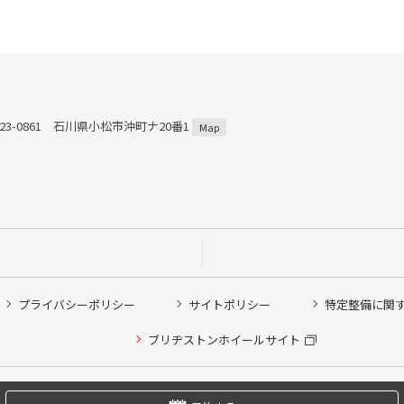
23-0861 石川県小松市沖町ナ20番1
Map
プライバシーポリシー
サイトポリシー
特定整備に関
他ピット作業の予約
ブリヂストンホイールサイト
希望のクローク契約会員の方はこちらを選択ください
の方はご利用いただけません
Copyright © 2024 Bridgestone Retail Co.,Ltd. All rights Reserved.