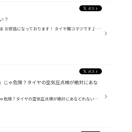
い？
加賀市、能美市、小松市のみなさま お世話になっております！ タイヤ館コマツです♪ タイヤ館アプリダウンロードでお得にタイヤGET 詳しくはこちら 本日は 【パンク】について深堀させていただきます。 パンクは傷口の状態 またはタイヤ全体の状態によっては 修理又は応急処置の対応が できない場合...
」じゃ危険？タイヤの空気圧点検が絶対にあな
【プロが解説】「なんとなく」じゃ危険？タイヤの空気圧点検が絶対にあなどれない理由 こんにちは！タイヤ館です。 みなさんは、愛車の「タイヤの空気圧点検」、どれくらいの頻度でされていますか？ 「車検やオイル交換の時に見てもらっているから大丈夫」 「見た目が凹んでいないから平気」… そう...