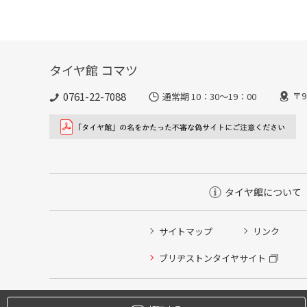
タイヤ館 コマツ
0761-22-7088
〒9
通常期 10：30～19：00
タイヤ館について
サイトマップ
リンク
タイヤ点検・安全点検/タイヤ履き替え/オイル交換/その
ブリヂストンタイヤサイト
クローク契約会員専用タイヤ履き替え※タイヤ履き替えを
本日のタイヤ履き替え順番待ち予約 ※クローク契約会員