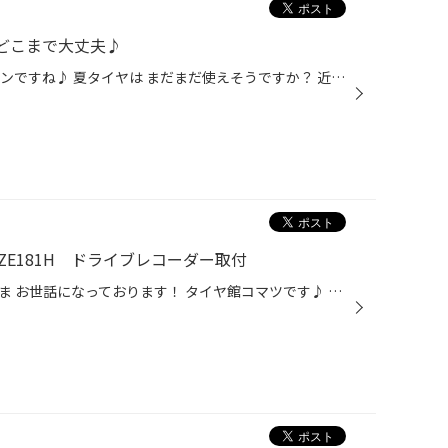
どこまで大丈夫♪
夏タイヤへの履き替え シーズンインですね♪ 夏タイヤは まだまだ使えそうですか？ 近所をちょこっと乗り や 週末だけ 車を使用されるユーザーの方々は タイヤの溝の深さが しっかり残っている状態なので 問題なし！ 大丈夫！ と 思われてる方も 多いのではないでしょうか？ しかし 残溝だけではなく...
ZE181H ドライブレコーダー取付
加賀市、能美市、小松市のみなさま お世話になっております！ タイヤ館コマツです♪ 本日、ご紹介の作業は トヨタ オーリス ドライブレコーダー取付 初めて当店をご来店された お客さまより、ご相談頂けました。 近所に住んでて いつもお店の前を通るたびに ドライブレコーダーの取付を お願いしたい...