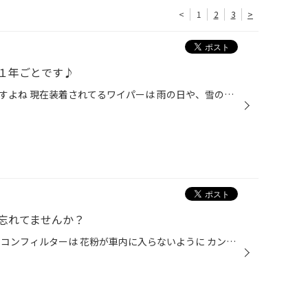
<
1
2
3
>
１年ごとです♪
最近のゲリラ豪雨はすごい雨量ですよね 現在装着されてるワイパーは 雨の日や、雪の日に ちゃんと拭そうですか？ ワイパーゴムの 交換目安は１～２年ぐらいです。 北陸地方は 冬のあいだの凍結などで ゴム劣化が進んでることが多いので 注意が必要です！ 当店では 無料で点検してますので お気軽に...
忘れてませんか？
いや〜な花粉の時期ですね〜 エアコンフィルターは 花粉が車内に入らないように カンバってます♪ ほかには フロントガラスの曇りが なかなかとれない… いまいち効きが悪い？ エアコンかけると、ちょっとにおう？ そんな 症状でお困りのみなさま！ 【エアコンフィルター】を 点検してみましょう♪ エ...