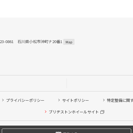
23-0861 石川県小松市沖町ナ20番1
Map
プライバシーポリシー
サイトポリシー
特定整備に関
他ピット作業の予約
ブリヂストンホイールサイト
希望のクローク契約会員の方はこちらを選択ください
の方はご利用いただけません
Copyright © 2024 Bridgestone Retail Co.,Ltd. All rights Reserved.