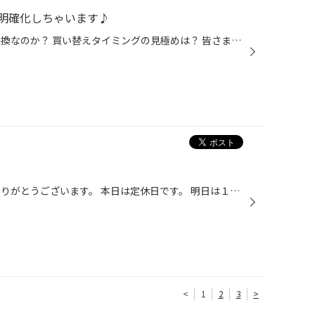
明確化しちゃいます♪
夏タイヤは どれくらいの状態で交換なのか？ 買い替えタイミングの見極めは？ 皆さまは どのように判断されてますか？ ｢タイヤの溝が少なくなったら｣ ｢タイヤのゴムのひび割れが酷くなったら｣ と、いった漠然とした感じ なのではないでしょうか。 今回は ｢タイヤの溝が少なくなったら｣ を明確化 モ...
いつも当店をごひいき頂き 誠にありがとうございます。 本日は定休日です。 明日は１０：３０より 営業いたしております。
<
1
2
3
>