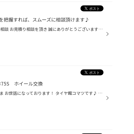
を把握すれば、スムーズに相談頂けます♪
いつも たくさんのタイヤのご購入相談 お見積り相談を頂き 誠にありがとうございます♪ ★ お見積り ★ 在庫確認 などで 【お電話で、お問い合わせする場合】 【当日に現車を乗って来れない場合】 【別のお車でご来店される場合】 そんな時に ぜひ事前に調べておいて 頂きたいことが 【現車のタイヤの...
375S ホイール交換
加賀市、能美市、小松市のみなさま お世話になっております！ タイヤ館コマツです♪ 本日、ご紹介の作業は ダイハツ タント 夏タイヤ用ホイール交換 昨年、冬タイヤを購入相談 後日に お客様よりご相談頂けました。 クルマを買い替えしたので 夏タイヤのホイールも 新調を検討してます。 購入するホ...