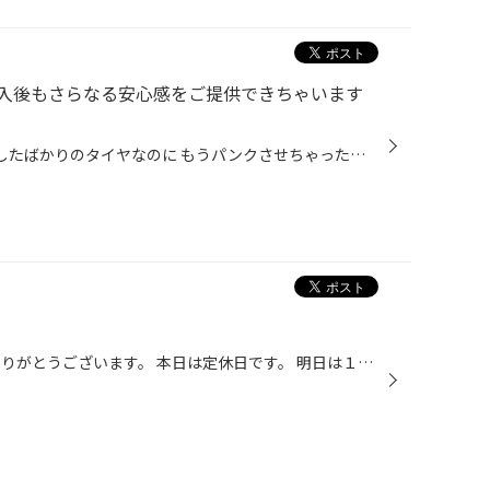
入後もさらなる安心感をご提供できちゃいます
あっちゃ〜! このあいだ 買い換えしたばかりのタイヤなのに もうパンクさせちゃった… パンク修理してもらうため お店で診てもらったら キズが大きく まさかの修理不可能の診断 結局、追加出費で また新品購入することに… こういった悲しい事態 修理不可能パンクは すべてのお客さまに 起こり得る事...
いつも当店をごひいき頂き 誠にありがとうございます。 本日は定休日です。 明日は１０：３０より 営業いたしております。