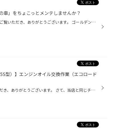
の車」をちょこっとメンテしませんか？
いつもタイヤ館のホームページをご覧いただき、ありがとうございます。 ゴールデンウィーク、皆さんはどのようにお過ごしですか？この連休で、久しぶりに帰省されている方もいらっしゃるのではないでしょうか？連休は、久しぶりに家族が集まる大切な時間。そんな中で、ふと気になるのが「家族の車の...
375S型）】エンジンオイル交換作業（エコロード
日頃より、タイヤ館をご利用いただき、ありがとうございます。 さて、当店と同じチェーン店の近隣タイヤ館店舗で作業いたしましたエンジンオイル交換を ご紹介します。 （WEB掲載をご快諾いただきましたお客様！大変感謝しております。 いつもご愛顧いただき誠にありがとうございます！！） おクル...