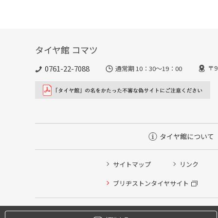
タイヤ館 コマツ
0761-22-7088
〒9
通常期 10：30～19：00
タイヤ館について
サイトマップ
リンク
タイヤ点検・安全点検/タイヤ履き替え/オイル交換/その
ブリヂストンタイヤサイト
クローク契約会員専用タイヤ履き替え※タイヤ履き替えを
本日のタイヤ履き替え順番待ち予約 ※クローク契約会員