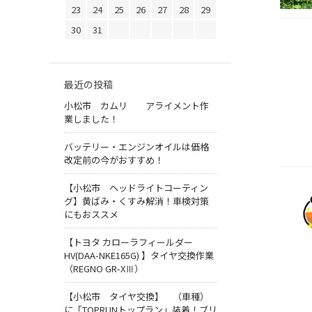
23
24
25
26
27
28
29
30
31
最近の投稿
小松市 カムリ アライメント作
業しました！
バッテリー・エンジンオイルは価格
改定前の今がおすすめ！
【小松市 ヘッドライトコーティン
グ】黄ばみ・くすみ解消！車検対策
にもおススメ
【トヨタ カローラフィールダー
HV(DAA-NKE165G) 】タイヤ交換作業
（REGNO GR-XⅢ）
【小松市 タイヤ交換】 （車種）
に「TOPRUNトップラン」装着！ブリ