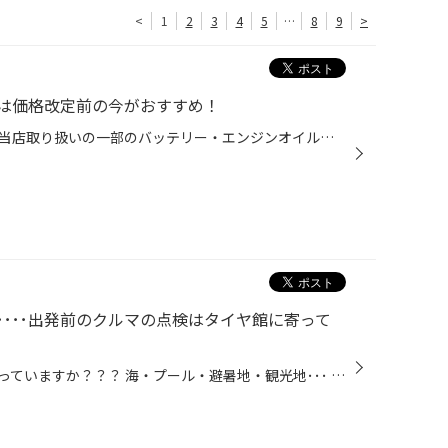
<
1
2
3
4
5
…
8
9
>
は価格改定前の今がおすすめ！
メーカー卸売価格の改定に伴い、当店取り扱いの一部のバッテリー・エンジンオイルの価格改定を 9/1より随時実施させていただきます。 現状の価格改定前の価格での対応については、各製品の値上がり前日までの作業実施が対象となっております。 夏休みでお出かけ予定の方や車検に向けて、そろそろ交...
･･･出発前のクルマの点検はタイヤ館に寄って
夏休み、お出かけするところ決まっていますか？？？ 海・プール・避暑地・観光地･･･ 考えただけでワクワクが止まらないですよね(^^)/ お客様に教えていただいたオススメ観光地をピックアップしてみました。 東から 静岡県伊豆地方 白浜海岸 夏といえば「海」ですよね！？ 静岡県からは全国的にも人...