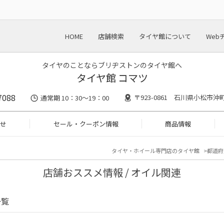
HOME
店舗検索
タイヤ館について
Web
タイヤのことならブリヂストンのタイヤ館へ
タイヤ館 コマツ
7088
〒923-0861 石川県小松市沖
通常期 10：30～19：00
せ
セール・クーポン情報
商品情報
タイヤ・ホイール専門店のタイヤ館
都道府
店舗おススメ情報 / オイル関連
一覧