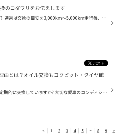
ル交換のコダワリをお伝えします
愛車のオイル交換してますか？？？ 通常は交換の目安を3,000km～5,000km走行毎、もしくは3ヶ月～6ヶ月にておすすめしています。 また、悪路や山道での運転が多かったり、年間走行距離が20,000km以上の場合、 さらには1回の走行が8km以下と短くその割合が全体の3割以上となる場合などを 「シビアコン...
理由とは？オイル交換もコクピット・タイヤ館
皆さんは愛車のエンジンオイル、定期的に交換していますか? 大切な愛車のコンディションを保つだけではなく、楽しく安全にドライブするためには 定期的なエンジンオイル交換はとても大切です。 【エンジンオイル交換しないとどうなるの？】 エンジンオイルは、エンジン内部の部品がスムーズに動くよ...
<
1
2
3
4
5
…
8
9
>