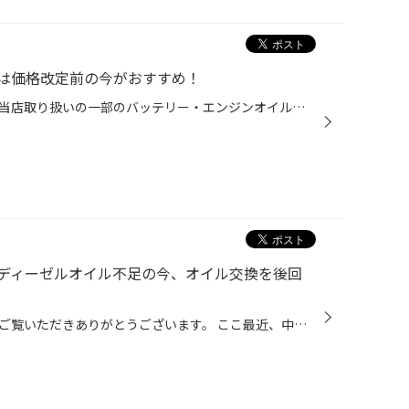
は価格改定前の今がおすすめ！
メーカー卸売価格の改定に伴い、当店取り扱いの一部のバッテリー・エンジンオイルの価格改定を 8/1より随時実施させていただきます。 現状の価格改定前の価格での対応については、各製品の値上がり前日までの作業実施が対象となっております。 夏休みでお出かけ予定の方やそろそろ交換時期を迎えて...
ディーゼルオイル不足の今、オイル交換を後回
いつもタイヤ館のホームページをご覧いただきありがとうございます。 ここ最近、中東情勢の影響でエンジンオイルの供給が不足しているのはご存知でしょうか！？ 今までエンジンオイルの入荷は2～3日で入荷しておりましたが、現在は納期未定のオイルなどもございます。 そこで今回はタイヤ館からのア...