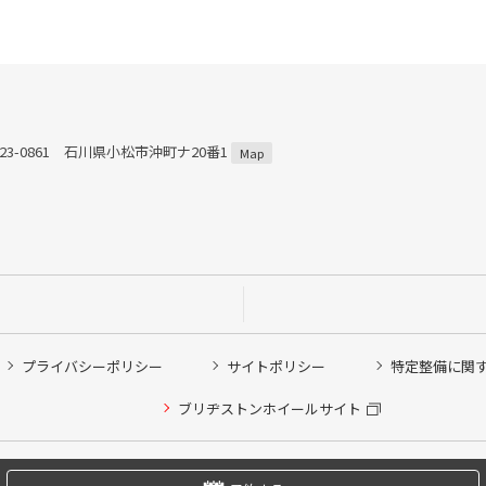
23-0861 石川県小松市沖町ナ20番1
Map
プライバシーポリシー
サイトポリシー
特定整備に関
他ピット作業の予約
ブリヂストンホイールサイト
希望のクローク契約会員の方はこちらを選択ください
の方はご利用いただけません
Copyright © 2024 Bridgestone Retail Co.,Ltd. All rights Reserved.