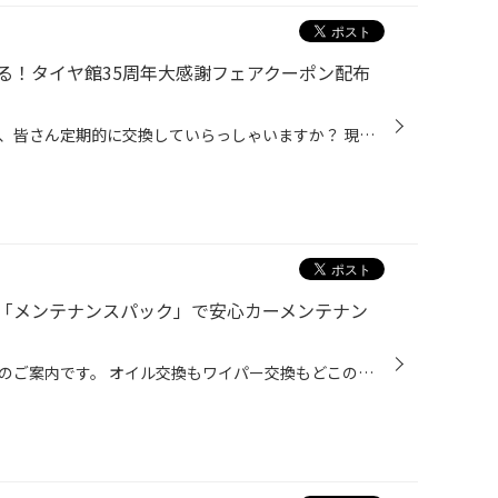
る！タイヤ館35周年大感謝フェアクーポン配布
おクルマのエンジンオイルですが、皆さん定期的に交換していらっしゃいますか？ 現在、コクピット・タイヤ館では6/21(日)まで、タイヤ館35周年の大感謝キャンペーンを開催中です。 期間中にエンジンオイルなどのメンテナンス商品が10％OFFになるクーポンやウォッシャー液の 無料補充チケットなど、...
「メンテナンスパック」で安心カーメンテナン
タイヤ館からメンテナンスパックのご案内です。 オイル交換もワイパー交換もどこのお店にしようかな... お悩みのみなさま、ぜひ、タイヤ館をご利用ください！ タイヤ館では、カーメンテナンスをまとめてお得に交換できる「タイヤ館のメンテナンスパック」があります。 タイヤ館のメンテナンスパック...