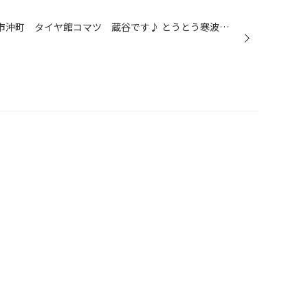
みなさんこんにちは(^o^)丿 小松市沖町 タイヤ館コマツ 蔵谷です♪ とうとう寒波がやってきますね！ 思ったより、平野部では雪はまだですね！ でも、今週はそろそろ交換しておかないと危険なような気がします。 だって寒いですからｗ（笑） 結構、雪が来るときって芯までくる寒さになりますよね！ ...