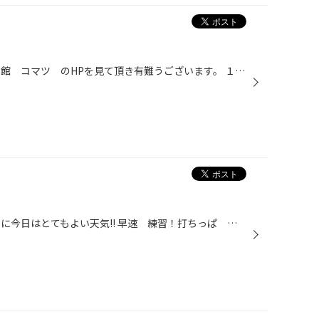
みなさん こんにちは～、 タイヤ館 コマツ のHPを見て頂き有難うございます。 １２月なのに昨日はいい天気でしたね～＾＾。 ゴルフ日和だったのでは？ 温度差が激しいのでみなさん 風邪には気をつけてくださいね・・・ インフルも流行してますので。 ところで、みなさんは日本酒は何を飲まれ...
みなさんこんにちは～＾＾ 冬なのに今日はとてもよい天気!! 早速 練習！打ちっぱ に行って来ました。 今日の練習場はアイランドゴルフガーデン加賀です。 先月にラウンドした時、練習場に駐車場があり 車で来れるんだ！！って 思い行って来ました。 グリーン、バンカーもあるのでドライバーから...