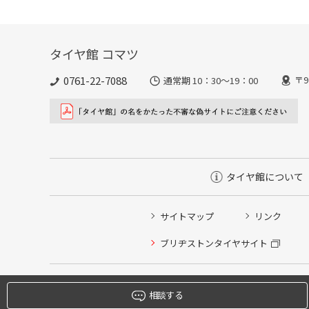
タイヤ館 コマツ
0761-22-7088
〒9
通常期 10：30～19：00
タイヤ館について
サイトマップ
リンク
タイヤ点検・安全点検/タイヤ履き替え/オイル交換/その
ブリヂストンタイヤサイト
クローク契約会員専用タイヤ履き替え※タイヤ履き替えを
本日のタイヤ履き替え順番待ち予約 ※クローク契約会員
相談する