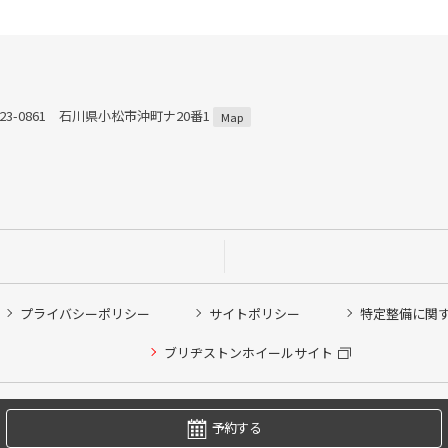
23-0861 石川県小松市沖町ナ20番1
Map
プライバシーポリシー
サイトポリシー
特定整備に関
他ピット作業の予約
ブリヂストンホイールサイト
希望のクローク契約会員の方はこちらを選択ください
の方はご利用いただけません
Copyright © 2024 Bridgestone Retail Co.,Ltd. All rights Reserved.
予約する