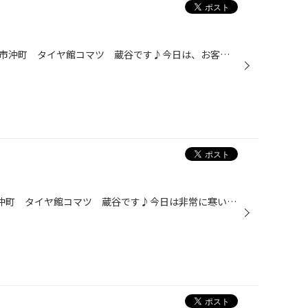
みなさんこんにちは(=^・^=)小松市沖町 タイヤ館コマツ 蔵谷です♪今日は、お客様が夢の国「ディズニーランド」に行ってきたとのことでわざわざ、お土産を持って来ていただきました(*^^)vボールペン・歯ブラシ・ゴルフボール!(^^)!どれも可愛いものばかりでありがとうございます。 ではでは、これ...
みなさんこんにちは(^^♪ 小松市沖町 タイヤ館コマツ 蔵谷です♪今日は非常に寒いとのこともあり、寒い日は焼き飯ですね(=^・^=) これで、198円(^o^)丿 ゲンキー最高ですね！これからもお世話になります♪ ではではこれにて失礼いたします☆彡