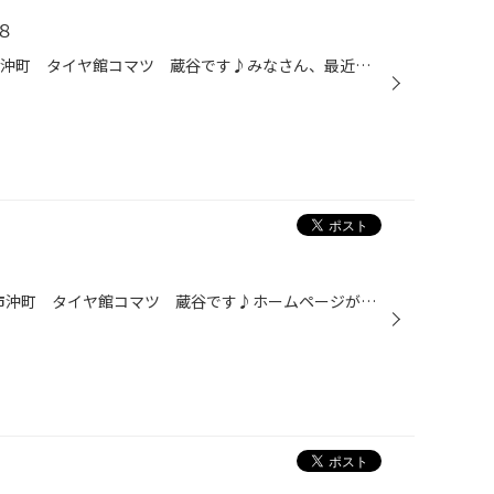
８
みなさんこんにちは(^_^)v 小松市沖町 タイヤ館コマツ 蔵谷です♪みなさん、最近ゴルフの練習はされていますか？自分はと言うと.......仕事が忙しくてまったくしていません（笑） 家で、ストレッチとフォームチェックだけしてますｗ本日、当店をご利用いただいているお客様からクリスマスプレゼン...
みなさんこんにちは(^o^)丿小松市沖町 タイヤ館コマツ 蔵谷です♪ホームページがリニューアルオープンで、じゃんじゃん更新していきますのでお楽しみにしてくださいね♪本日は、自分の子供の長男が６歳の誕生日を迎えたので、パシャリ！相変わらず、自分の家ではポケモンが大好きっこばかりなので今...