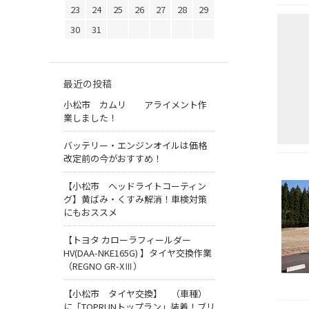
23
24
25
26
27
28
29
30
31
最近の投稿
小松市 カムリ アライメント作
業しました！
バッテリー・エンジンオイルは価格
改定前の今がおすすめ！
【小松市 ヘッドライトコーティン
グ】黄ばみ・くすみ解消！車検対策
にもおススメ
【トヨタ カローラフィールダー
HV(DAA-NKE165G) 】タイヤ交換作業
（REGNO GR-XⅢ）
【小松市 タイヤ交換】 （車種）
に「TOPRUNトップラン」装着！ブリ