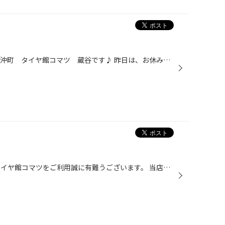
みなさんこんにちは(^_^)v 小松市沖町 タイヤ館コマツ 蔵谷です♪ 昨日は、お休みをいただきまして「地鎮祭」に行って来ました(^o^)丿 住めるのは、来年の三月からとのことでとても楽しみにしております！ とうとう、自分も小松市民の仲間入りということで 皆様、これからもよろしくお願いいたしま...
みなさん こんにちは～ いつもタイヤ館コマツをご利用誠に有難うございます。 当店でお車のボディーコーティングを施工されたお客様に 愛車の写真を施工証明書にプリントするサービスを始めました。 これまでに施工されたお客様でご要望があれば発行致しますので スタッフまでお声をかけてください。