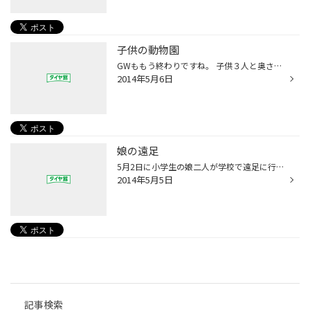
子供の動物園
GWももう終わりですね。 子供３人と奥さんで動物園に行ってきたみたいです。 朝早く行ったので、そんなに混んでなかったみたいです。 子供３人はやはり子供なので、興奮してたみたいです。 動物の写真を撮りたかったみたいで、デジカメの 取り合いをしてたみたいです。動物のブレた写真ばかりでした...
2014年5月6日
娘の遠足
5月2日に小学生の娘二人が学校で遠足に行ってきました。 小１の娘は日焼けでまっかっかになって帰ってきました。 お風呂に入るときは痛かったみたいです。 小１の娘は遠足用に買ってきたおやつを、遠足の前に ほとんど食べたらしく、前日に買い足してました。 本人はわかってるのか、わかってないの...
2014年5月5日
記事検索