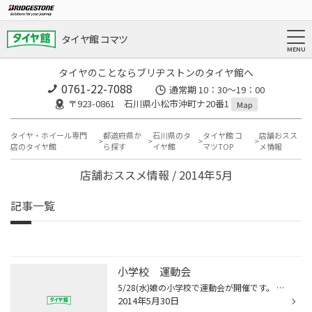
タイヤ館 コマツ
タイヤのことならブリヂストンのタイヤ館へ
0761-22-7088
通常期 10：30～19：00
〒923-0861 石川県小松市沖町ナ20番1
Map
タイヤ・ホイール専門
都道府県か
石川県のタ
タイヤ館 コ
店舗おスス
店のタイヤ館
ら探す
イヤ館
マツTOP
メ情報
店舗おススメ情報 / 2014年5月
記事一覧
小学校 運動会
5/28(水)娘の小学校で運動会が開催です。 前日、嫌なニュースがあって少し心配していましたが、 子供たちは関係なしで、朝は5時ごろから起きていました。 運動会に関係ない1番下の子供まで・・・・。 天気が良くて最高でしたけど、暑すぎて僕は 日焼けでやけどみたいになってしまいました。 前日に...
2014年5月30日