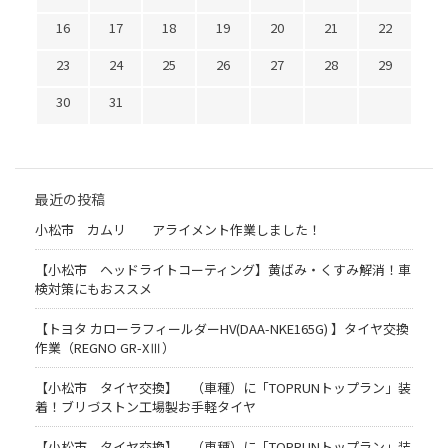
16
17
18
19
20
21
22
23
24
25
26
27
28
29
30
31
最近の投稿
小松市 カムリ アライメント作業しました！
【小松市 ヘッドライトコーティング】黄ばみ・くすみ解消！車
検対策にもおススメ
【トヨタ カローラフィールダーHV(DAA-NKE165G) 】タイヤ交換
作業（REGNO GR-XⅢ）
【小松市 タイヤ交換】 （車種）に「TOPRUNトップラン」装
着！ブリづストン工場製お手軽タイヤ
【小松市 タイヤ交換】 （車種）に「TOPRUNトップラン」装