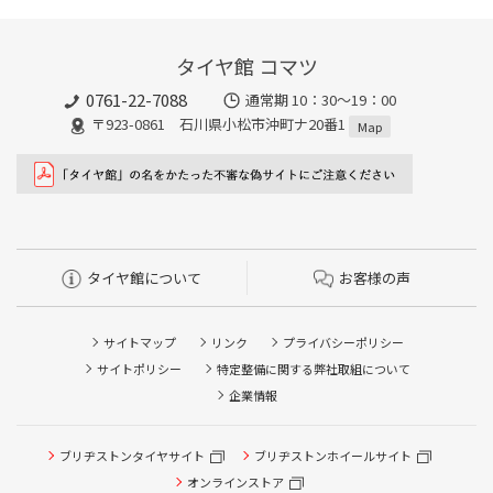
タイヤ館 コマツ
0761-22-7088
通常期 10：30～19：00
〒923-0861 石川県小松市沖町ナ20番1
Map
タイヤ館について
お客様の声
サイトマップ
リンク
プライバシーポリシー
サイトポリシー
特定整備に関する弊社取組について
企業情報
ブリヂストンタイヤサイト
ブリヂストンホイールサイト
タイヤ点検・安全点検/タイヤ履き替え/オイル交換/その他
ピット作業の予約
オンラインストア