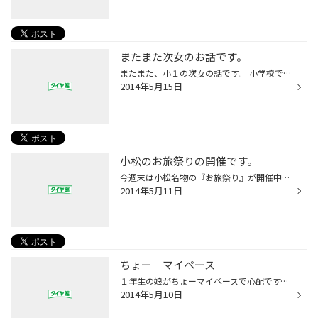
またまた次女のお話です。
またまた、小１の次女の話です。 小学校では、汚い話ですがう〇この検査があって、 持っていかなくちゃいけませんでした。 １週間ぐらい余裕はあったのですが、小１娘は、 おなかの調子が悪いらしく、チャンスがあまりありませんでした。 ちょうど僕が休みの時にチャンスがあったのですが、 それが...
2014年5月15日
小松のお旅祭りの開催です。
今週末は小松名物の『お旅祭り』が開催中です。 子供歌舞伎をやってます。 店の前も自転車に乗った小中学生がたくさん 通り過ぎます。 僕も小さいころはよく見に行ってましたが、 この職に就いてからいけなくなりました。さみしーですねー。 小さいころは歌舞伎よりくじ引きや、ベビーカステラに 夢...
2014年5月11日
ちょー マイペース
１年生の娘がちょーマイペースで心配です。 が、とても面白いです。 学校に行く朝、家を出るギリギリまで ３年生になる娘が自分の部屋で時間割をしていると、 １年生の娘が『時間割遅いっ。』お姉ちゃんに言っていました。 そのあと１年生の娘に『鉛筆削ったの??』と聞くと、 迷いなく、自信満々に...
2014年5月10日