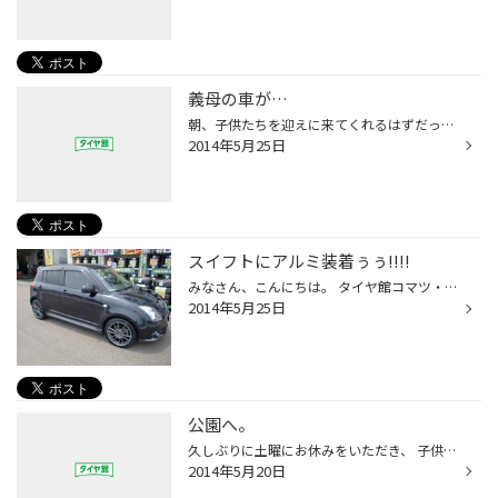
義母の車が…
朝、子供たちを迎えに来てくれるはずだった義母からTELがあって、 「車が動かないんですけど…」とのこと。 僕が子供たちを義母の家まで送って行って義母の車を確認すると、 バッテリーがダメみたいで、交換して動くようになりました。 その原因が、おそらくうちの子供にあるみたいで、 義母が絶対に...
2014年5月25日
スイフトにアルミ装着ぅぅ!!!!
みなさん、こんにちは。 タイヤ館コマツ・スタッフｩｩｩ～の蔵谷です♪♪♪ 本日はスイフトをインチアップのため、 ホイールセットをご購入いただきました(^o^)丿 めちゃめちゃスポーティで格好良くなりましたね(^^♪ 次はぜひとも、マフラー？それともダウンサス？ またのご来店、お待ちしております。 ...
2014年5月25日
公園へ。
久しぶりに土曜にお休みをいただき、 子供３人の面倒を１日見ていました。 ＡＭ中は家の近くの大きな公園で、 ４人乗りの自転車に乗ったり、 サッカーをしたりして過ごし、昼食を食べた後は、 辰口丘陵公園でまた、自転車に乗ったり、サッカーをしたり、 滑り台に乗ったりと、公園めぐりをしてきま...
2014年5月20日