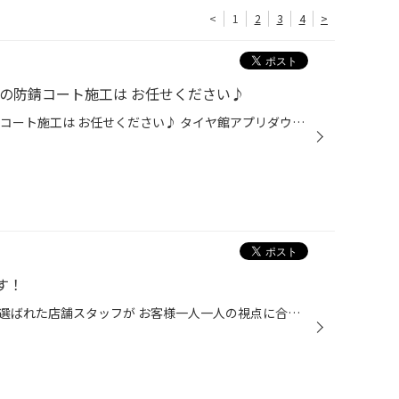
<
1
2
3
4
>
の防錆コート施工は お任せください♪
冬の準備 下廻り、マフラーの防錆コート施工は お任せください♪ タイヤ館アプリダウンロードでお得にタイヤGET 詳しくはこちら 北陸地方は 海が近い地域が多かったり 冬の期間は凍結防止剤が散布されますので 車の下廻り（マフラーは特に）が 想像以上に錆びやすい環境下になります。 でも すでにサ...
す！
タイヤ館では年に一度各地区より選ばれた店舗スタッフが お客様一人一人の視点に合った接客、技術サービスの向上を 図る目的で 専門店接客/技能グランプリ全国大会が開催されます！ 今回８月２０日に行われた 中部地区予選会（１９名の選手）紹介いたします。 接客部門 各地区より選抜された９名が...