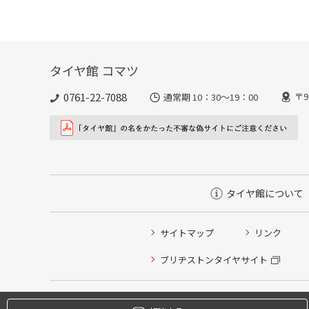
タイヤ館 コマツ
0761-22-7088
〒9
通常期 10：30～19：00
タイヤ館について
サイトマップ
リンク
タイヤ点検・安全点検/タイヤ履き替え/オイル交換/その
ブリヂストンタイヤサイト
クローク契約会員専用タイヤ履き替え※タイヤ履き替えを
本日のタイヤ履き替え順番待ち予約 ※クローク契約会員