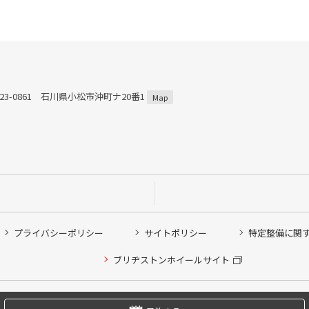
23-0861 石川県小松市沖町ナ20番1
Map
プライバシーポリシー
サイトポリシー
特定整備に関
他ピット作業の予約
ブリヂストンホイールサイト
希望のクローク契約会員の方はこちらを選択ください
の方はご利用いただけません
Copyright © 2024 Bridgestone Retail Co.,Ltd. All rights Reserved.