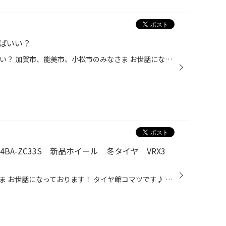
ばいい？
パンクしちゃった！どうすればいい？ 加賀市、能美市、小松市のみなさま お世話になっております！ タイヤ館コマツです♪ タイヤ館アプリダウンロードでお得にタイヤGET 詳しくはこちら 本日は パンクしたら、どうすればいいの？お悩み相談室。 【パンク】について深堀させていただきます。 パンクは...
BA-ZC33S 新品ホイール 冬タイヤ VRX3
加賀市、能美市、小松市のみなさま お世話になっております！ タイヤ館コマツです♪ タイヤ館アプリダウンロードでお得にタイヤGET 詳しくはこちら 本日、ご紹介の作業は スズキ スイフト スポーツ 夏タイヤ用ホイール 相互組替 冬タイヤ お持ち帰り 初めて当店をご来店いただいた お客様よりご相談...