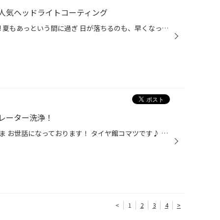
人気ヘッドライトコーティング
諦めないで！愛車の目元のくすみ! 夏もあっという間に過ぎ 日が落ちるのも、早くなってきましたね！ 今回おススメさせて頂く商品は タイヤ館大好評商品 ヘッドライトコーティング タイヤ館アプリダウンロードでお得にタイヤGET 詳しくはこちら 現在の車のヘッドライトは樹脂製で 表面はクリアハード...
レーター洗浄！
加賀市、能美市、小松市のみなさま お世話になっております！ タイヤ館コマツです♪ タイヤ館アプリダウンロードでお得にタイヤGET 詳しくはこちら 今回 ご紹介させて頂く作業は エバポレーター洗浄 です！ エバポレーターってなんなん？ って方 多いと思います。 簡単に説明させていただくと エアコ...
<
1
2
3
4
>