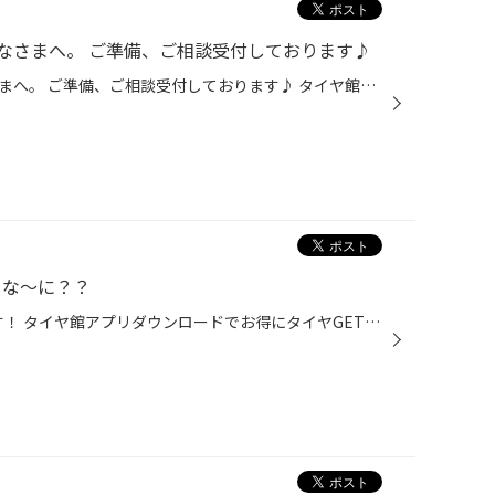
なさまへ。 ご準備、ご相談受付しております♪
冬タイヤの新調をご検討のみなさまへ。 ご準備、ご相談受付しております♪ タイヤ館アプリダウンロードでお得にタイヤGET 詳しくはこちら 今年クルマを買い替えしたし 冬タイヤ新調しなきゃな～ ３〜４シーズン使用経過したけど まだつかえるのかな？ 履き替え作業の予約しとこうかな～ こんな感じで...
、な～に？？
こんにちは タイヤ館 コマツ店です！ タイヤ館アプリダウンロードでお得にタイヤGET 詳しくはこちら 本日は 「アライメント測定･調整」を ご紹介いたします。 アライメントは「クルマの骨盤矯正」!? タイヤ･ホイールは 複雑な構造を持つサスペンションに よって支えられていますが 車体に対してタイ...