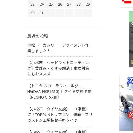
23
24
25
26
27
28
29
30
31
最近の投稿
小松市 カムリ アライメント作
業しました！
【小松市 ヘッドライトコーティン
グ】黄ばみ・くすみ解消！車検対策
にもおススメ
【トヨタ カローラフィールダー
HV(DAA-NKE165G) 】タイヤ交換作業
（REGNO GR-XⅢ）
【小松市 タイヤ交換】 （車種）
に「TOPRUNトップラン」装着！ブリ
づストン工場製お手軽タイヤ
【小松市 タイヤ交換】 （車種）