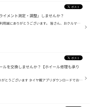
ライメント測定・調整」しませんか？
いつもコクピット・タイヤ館のご利用誠にありがとうございます。 皆さん、おクルマを運転していて、フラフラしてまっすぐ走らない、ハンドルがぶれる、 まっすぐ走っている時でもハンドルが左右どちらかに傾いている、 カーブで曲がりにくいなどの ご経験はございませんか？ その症状、おクルマの「...
ールを交換しませんか？【ホイール修理も承り
いつも当店HPを ご覧いただきありがとうございます タイヤ館アプリダウンロードでお得にタイヤGET‼ こちらから 本日はアルミホイールの交換について ご紹介させていただきます! ■ お車のホイールに傷がつき 修理や交換をご検討中のお客様 ■ ドレスアップや走行性能の向上で アルミホイールの交換を...