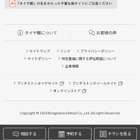
タイヤ館について
お客様の声
サイトマップ
リンク
プライバシーポリシー
サイトポリシー
特定整備に関する弊社取組について
企業情報
ブリヂストンタイヤサイト
ブリヂストンホイールサイト
タイヤ点検・安全点検/タイヤ履き替え/オイル交換/その他
ピット作業の予約
オンラインストア
クローク契約会員専用タイヤ履き替え※タイヤ履き替えを
希望のクローク契約会員の方はこちらを選択ください
Copyright © 2024 Bridgestone Retail Co.,Ltd. All rights Reserved.
本日のタイヤ履き替え順番待ち予約 ※クローク契約会員の
方はご利用いただけません
相談する
予約する
チラシを見る