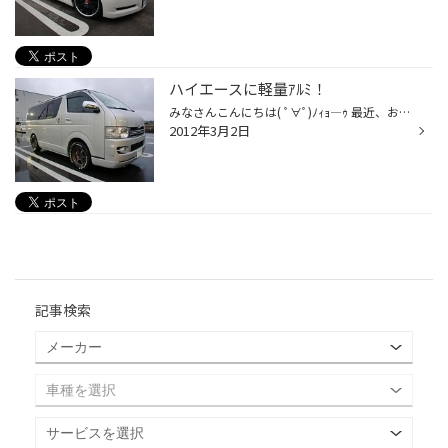
ハイエースに軽量ｱﾙﾐ！
みなさんこんにちは( ﾟ∀ﾟ)ﾉｨｮ―ｩ 最近、お客さんの画像のアップがすこぶる 遅れてしまっている、今日この頃ですｗ 頑張ってアップしていきますので 皆様お待ちください(*_ _)人ｺﾞﾒﾝﾅｻｲ え～今回はハイエースになんと！ 軽量アルミの王道のレイズのＴＥ３７を取り付けしました ナスカーのホワイトレタ...
2012年3月2日
記事検索