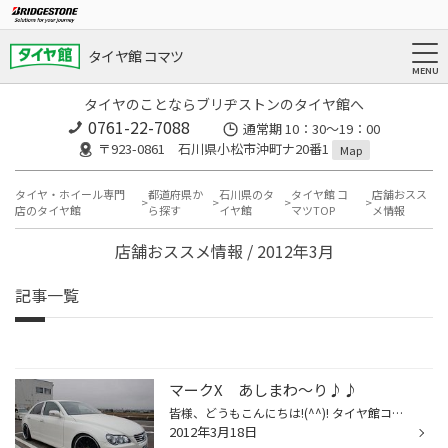
タイヤ館 コマツ
タイヤのことならブリヂストンのタイヤ館へ
0761-22-7088
通常期 10：30～19：00
〒923-0861 石川県小松市沖町ナ20番1
Map
タイヤ・ホイール専門
都道府県か
石川県のタ
タイヤ館 コ
店舗おスス
店のタイヤ館
ら探す
イヤ館
マツTOP
メ情報
店舗おススメ情報 / 2012年3月
記事一覧
マークX あしまわ～り♪♪
皆様、どうもこんにちは!(^^)! タイヤ館コマツの蔵谷です。 ちゃんと、ちゃくちゃくとアップしてますので････ごめんなさいねｗ 今回はマークＸをペタペタにしました（●＾o＾●） つぶしたわけじゃないので (｡･ｘ･)ゝ 物凄くいい感じに仕上がりましたので ツラ具合いや車高の下がり具合を、是非参考に...
2012年3月18日