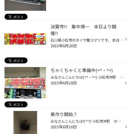
決算市!! 集中得一 本日より開
催!!
石川県小松市のタイヤ館コマツです。 本日より待ちに待った セール『集中得市』が開催です。 昨日、北陸地方の梅雨入りが発表されましたが、 タイヤの溝は大丈夫ですか?? ＣＭで放映中の、ロペとアキラ先輩も 「タイヤ館へゴ----。」なので、ぜひご来店ください。
2015年6月20日
ちゃくちゃくと準備中(=^・^=)
みなさんこんにちは(=^・^=) 小松市沖町 タイヤ館コマツ 藏谷です♪ ただ今、週末からの売り出しに向けて着々と準備中です！ お待ちしておりますね(^^♪
2015年6月18日
巣作り開始？
みなさんこんにちは!(^^)! 小松市沖町 タイヤ館コマツ 蔵谷です。 今回はツバメのお母さん？お父さん？が見張りをしているところを パシャリ頂きました。 もう一羽は、餌を取りに行ってたぶん中にいるヒナに餌をやっているのだと思います。 可愛いんだけど、お願いだからフンをばらまかないでね(=...
2015年6月16日