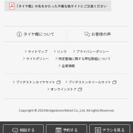
タイヤ館について
お客様の声
サイトマップ
リンク
プライバシーポリシー
サイトポリシー
特定整備に関する弊社取組について
企業情報
ブリヂストンタイヤサイト
ブリヂストンホイールサイト
タイヤ点検・安全点検/タイヤ履き替え/オイル交換/その他
ピット作業の予約
オンラインストア
クローク契約会員専用タイヤ履き替え※タイヤ履き替えを
希望のクローク契約会員の方はこちらを選択ください
Copyright © 2024 Bridgestone Retail Co.,Ltd. All rights Reserved.
本日のタイヤ履き替え順番待ち予約 ※クローク契約会員の
方はご利用いただけません
相談する
予約する
チラシを見る