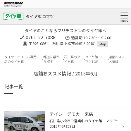
タイヤ館 コマツ
タイヤのことならブリヂストンのタイヤ館へ
0761-22-7088
通常期 10：30～19：00
〒923-0861 石川県小松市沖町ナ20番1
Map
タイヤ・ホイール専門
都道府県か
石川県のタ
タイヤ館 コ
店舗おスス
店のタイヤ館
ら探す
イヤ館
マツTOP
メ情報
店舗おススメ情報 / 2015年6月
記事一覧
テイン デモカー来店
石川県小松市で営業中のタイヤ館コマツです。 先日、車高調メーカーのテインの営業の方が デモカーでご来店されました。 大阪からだそうですが、『TEIN（テイン）』とでかでかと ロゴが入ったデモカーでした。 悪いことはできませんし、少し恥ずかしい気がします。 試乗させてもらいましたが、車高...
2015年6月28日