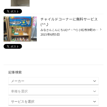
チャイルドコーナーに無料サービス
(^^♪
みなさんこんにちは(=^・^=) 小松市沖町のタイヤ館コマツ 蔵谷です♪ 本日、チャイルドコーナーにて子供免許証の発行をすることになりましたので 店内スタッフまでおっしゃっていただければ、 写真撮影からいたします(^o^)丿 作成時間に１０分ほどかかると思いますので、オイル交換のついでなどに ...
2015年6月5日
記事検索