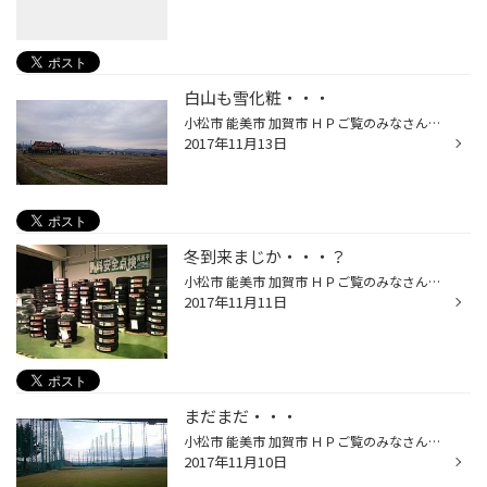
白山も雪化粧・・・
小松市 能美市 加賀市 ＨＰご覧のみなさん、こんにちは。 タイヤ館コマツ店です。 冬の足音がすぐそこ？ 今月4日の時はまだ山頂だけが白かったのですが 今日見てみると、周りの山々も白くなってきてます。 雪が降ってからのタイヤ交換はとても込み合います。 ご自分で交換される方は、寒い・・・ で...
2017年11月13日
冬到来まじか・・・？
小松市 能美市 加賀市 ＨＰご覧のみなさん、こんにちは。 タイヤ館コマツ店です。 スタッドレスタイヤのご準備はお済みでしょうか。 当店ではスタッドレスの取り付けを行っていますしご予約の品も。 集中得市も11/11～19日まで開催中です ご来店お待ちしております。
2017年11月11日
まだまだ・・・
小松市 能美市 加賀市 ＨＰご覧のみなさん、こんにちは。 タイヤ館コマツ店です。 11月も半ばになりますが、まだまだゴルフできますね～。 たまに暖かい日が休みと重なると練習！ラウンド！と ゴルフに熱中（笑）してます。 当店の蔵谷スタッフには負けられません！！ とは言っても、あっという間に...
2017年11月10日