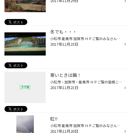
2017年11月29日
冬でも・・・
小松市 能美市 加賀市 ＨＰご覧のみなさん、こんにちは。 タイヤ館コマツ店です。 もう季節は冬！ですね。 あられも降り皆さんはタイヤ交換終わってますか？ まだの人は早めに交換しましょうね＾＾。 冬でもたまに暖かい日もあるもんで、先日練習に行ってきました。 何の？練習って・・・ゴルフです...
2017年11月23日
寒いときは鍋！
小松市・加賀市・能美市 ＨＰご覧の皆様こんにちは ♪ 小松市沖町 タイヤ館コマツ 蔵谷です 昨日は、お休みを頂きまして 寒かったのでゆっくりとさせていただきました。 あまりにも寒かったので 夕食は「ナベ」（笑） 写真を撮ったつもり・・・・・・ まさかの、ないやないかぁいｗ それはさておき、...
2017年11月21日
虹!!
小松市 能美市 加賀市 ＨＰご覧のみなさん、こんにちは。 タイヤ館コマツ店です。 とてもとても寒くチラチラとみぞれまじりの雨が・・・ スカイ獅子吼も真っ白でそろそろ雪が降り始める？かもです。 そんな中、昨日のチョットした晴れ間に綺麗な虹がでてました＾＾。 これも冬の天気なのでしょうか...
2017年11月20日