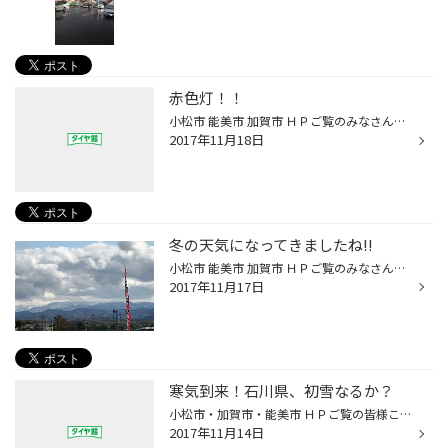
赤色灯！！
小松市 能美市 加賀市 ＨＰご覧のみなさん、こんにちは。 タイヤ館コマツ店です。 最近朝晩の通勤時によくパトカーをよくみます。 取り締まり？かと思いきや・・・事故！！ほんとうに事故が多いです。 それも多重事故です。横転などの廃車になってそうな事故！ 事故に遭遇して・・・気を引き締めて ...
2017年11月18日
冬の天気になってきましたね!!
小松市 能美市 加賀市 ＨＰご覧のみなさん、こんにちは。 タイヤ館コマツ店です。 天気の移り変わりが激しくなって、冬になってきたなーとこのごろ思います。 白山もうっすら雪化粧の模様です。 今から気温もさがりますので体調管理もしっかりいていこうと思います。 皆さんも、おきおつけください。
2017年11月17日
寒気到来！石川県、初雪なるか？
小松市・加賀市・能美市 ＨＰご覧の皆様こんにちは ♪ 小松市沖町 タイヤ館コマツ 蔵谷です 今週１４日(火)から天気が悪くなり、 16日(木)には、 西日本でも上空1500m付近マイナス3℃という 真冬のような今シーズン一番の寒気が 流れ込んでくるそうです。 石川県でも、平野部では積もることは 少ない...
2017年11月14日