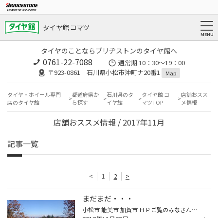
タイヤ館 コマツ
タイヤのことならブリヂストンのタイヤ館へ
0761-22-7088
通常期 10：30～19：00
〒923-0861 石川県小松市沖町ナ20番1
Map
タイヤ・ホイール専門
都道府県か
石川県のタ
タイヤ館 コ
店舗おスス
店のタイヤ館
ら探す
イヤ館
マツTOP
メ情報
店舗おススメ情報 / 2017年11月
記事一覧
<
1
2
>
まだまだ・・・
小松市 能美市 加賀市 ＨＰご覧のみなさん、こんにちは。 タイヤ館コマツ店です。 もう冬ですがたまに暖かい日があります。 昨日も良い天候だったのでラウンドしてきました。 立山連峰がとても綺麗だったので撮影して来ました。 スコアは納得できなかったのでまだまだ行きます（笑）